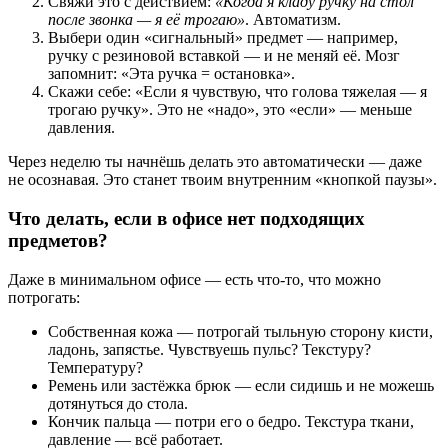
Свяжи это с действием:
«Когда я кладу ручку на стол
после звонка — я её трогаю»
. Автоматизм.
Выбери один «сигнальный» предмет — например,
ручку с резиновой вставкой — и не меняй её. Мозг
запомнит: «Эта ручка = остановка».
Скажи себе: «Если я чувствую, что голова тяжелая — я
трогаю ручку». Это не «надо», это «если» — меньше
давления.
Через неделю ты начнёшь делать это автоматически — даже
не осознавая. Это станет твоим внутренним «кнопкой паузы».
Что делать, если в офисе нет подходящих
предметов?
Даже в минимальном офисе — есть что-то, что можно
потрогать:
Собственная кожа — потрогай тыльную сторону кисти,
ладонь, запястье. Чувствуешь пульс? Текстуру?
Температуру?
Ремень или застёжка брюк — если сидишь и не можешь
дотянуться до стола.
Кончик пальца — потри его о бедро. Текстура ткани,
давление — всё работает.