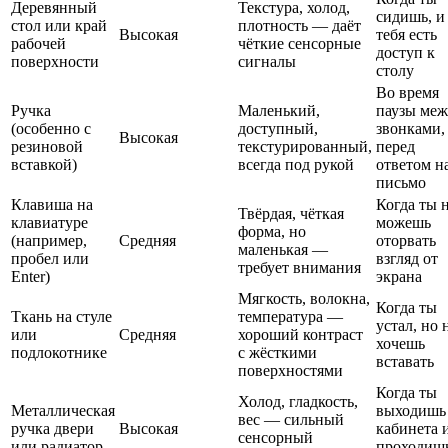
Деревянный
Текстура, холод,
сидишь, и
стол или край
плотность — даёт
Высокая
тебя есть
рабочей
чёткие сенсорные
доступ к
поверхности
сигналы
столу
Во время
Ручка
Маленький,
паузы меж
(особенно с
доступный,
звонками,
Высокая
резиновой
текстурированный,
перед
вставкой)
всегда под рукой
ответом н
письмо
Клавиша на
Когда ты 
Твёрдая, чёткая
клавиатуре
можешь
форма, но
(например,
Средняя
оторвать
маленькая —
пробел или
взгляд от
требует внимания
Enter)
экрана
Мягкость, волокна,
Когда ты
Ткань на стуле
температура —
устал, но 
или
Средняя
хороший контраст
хочешь
подлокотнике
с жёсткими
вставать
поверхностями
Когда ты
Холод, гладкость,
Металлическая
выходишь
вес — сильный
ручка двери
Высокая
кабинета 
сенсорный
или радиатор
проходиш