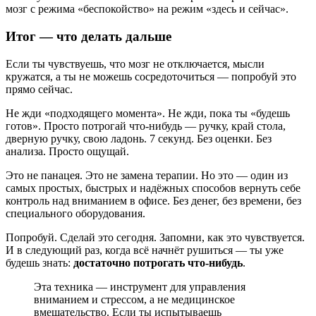
мозг с режима «беспокойство» на режим «здесь и сейчас».
Итог — что делать дальше
Если ты чувствуешь, что мозг не отключается, мысли
кружатся, а ты не можешь сосредоточиться — попробуй это
прямо сейчас.
Не жди «подходящего момента». Не жди, пока ты «будешь
готов». Просто потрогай что-нибудь — ручку, край стола,
дверную ручку, свою ладонь. 7 секунд. Без оценки. Без
анализа. Просто ощущай.
Это не панацея. Это не замена терапии. Но это — один из
самых простых, быстрых и надёжных способов вернуть себе
контроль над вниманием в офисе. Без денег, без времени, без
специального оборудования.
Попробуй. Сделай это сегодня. Запомни, как это чувствуется.
И в следующий раз, когда всё начнёт рушиться — ты уже
будешь знать:
достаточно потрогать что-нибудь
.
Эта техника — инструмент для управления
вниманием и стрессом, а не медицинское
вмешательство. Если ты испытываешь