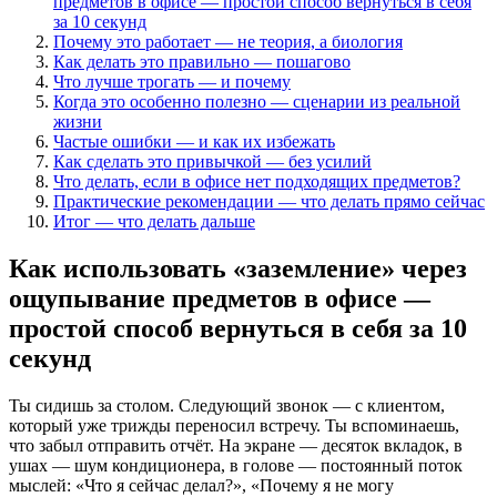
предметов в офисе — простой способ вернуться в себя
за 10 секунд
Почему это работает — не теория, а биология
Как делать это правильно — пошагово
Что лучше трогать — и почему
Когда это особенно полезно — сценарии из реальной
жизни
Частые ошибки — и как их избежать
Как сделать это привычкой — без усилий
Что делать, если в офисе нет подходящих предметов?
Практические рекомендации — что делать прямо сейчас
Итог — что делать дальше
Как использовать «заземление» через
ощупывание предметов в офисе —
простой способ вернуться в себя за 10
секунд
Ты сидишь за столом. Следующий звонок — с клиентом,
который уже трижды переносил встречу. Ты вспоминаешь,
что забыл отправить отчёт. На экране — десяток вкладок, в
ушах — шум кондиционера, в голове — постоянный поток
мыслей: «Что я сейчас делал?», «Почему я не могу