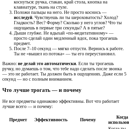
коснуться: ручка, стакан, край стола, кнопка на
клавиатуре, ткань на стуле.
Положи пальцы на него. Не просто коснись —
исследуй
. Чувствуешь ли ты шероховатость? Холод?
Гладкость? Вес? Форму? Сколько у него углов? Что ты
ощущаешь в первые три секунды? А в пятые?
Дыши глубже. Не вдыхай «по-медитативному» —
просто сделай один медленный вдох, пока трогаешь
предмет.
После 7–10 секунд — мягко отпусти. Вернись к работе.
Ты не «вышел из потока» — ты его переустановил.
Важно:
не делай это автоматически
. Если ты трогаешь
ручку, но думаешь о том, что тебе надо сделать после звонка
— это не работает. Ты должен быть в ощущениях. Даже если 5
секунд — но с полным вниманием.
Что лучше трогать — и почему
Не все предметы одинаково эффективны. Вот что работает
лучше всего — и почему:
Когда
Предмет
Эффективность
Почему
использо
Когда ты