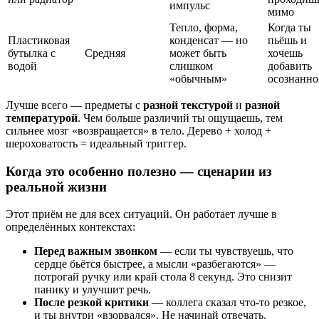
импульс
мимо
Тепло, форма,
Когда ты
Пластиковая
конденсат — но
пьёшь и
бутылка с
Средняя
может быть
хочешь
водой
слишком
добавить
«обычным»
осознанно
Лучше всего — предметы с
разной текстурой
и
разной
температурой
. Чем больше различий ты ощущаешь, тем
сильнее мозг «возвращается» в тело. Дерево + холод +
шероховатость = идеальный триггер.
Когда это особенно полезно — сценарии из
реальной жизни
Этот приём не для всех ситуаций. Он работает лучше в
определённых контекстах:
Перед важным звонком
— если ты чувствуешь, что
сердце бьётся быстрее, а мысли «разбегаются» —
потрогай ручку или край стола 8 секунд. Это снизит
панику и улучшит речь.
После резкой критики
— коллега сказал что-то резкое,
и ты внутри «взорвался». Не начинай отвечать.