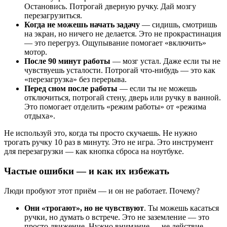
Остановись. Потрогай дверную ручку. Дай мозгу
перезагрузиться.
Когда не можешь начать задачу
— сидишь, смотришь
на экран, но ничего не делается. Это не прокрастинация
— это перегруз. Ощупывание помогает «включить»
мотор.
После 90 минут работы
— мозг устал. Даже если ты не
чувствуешь усталости. Потрогай что-нибудь — это как
«перезагрузка» без перерыва.
Перед сном после работы
— если ты не можешь
отключиться, потрогай стену, дверь или ручку в ванной.
Это помогает отделить «режим работы» от «режима
отдыха».
Не используй это, когда ты просто скучаешь. Не нужно
трогать ручку 10 раз в минуту. Это не игра. Это инструмент
для перезагрузки — как кнопка сброса на ноутбуке.
Частые ошибки — и как их избежать
Люди пробуют этот приём — и он не работает. Почему?
Они «трогают», но не чувствуют
. Ты можешь касаться
ручки, но думать о встрече. Это не заземление — это
просто движение. Нужно внимание — не действие.