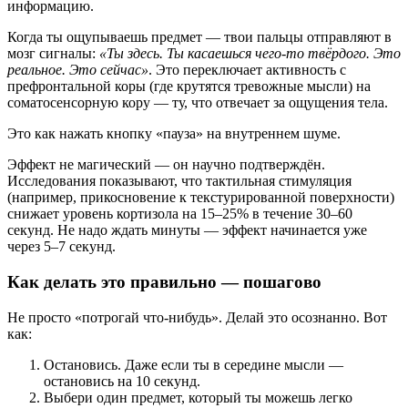
информацию.
Когда ты ощупываешь предмет — твои пальцы отправляют в
мозг сигналы:
«Ты здесь. Ты касаешься чего-то твёрдого. Это
реальное. Это сейчас»
. Это переключает активность с
префронтальной коры (где крутятся тревожные мысли) на
соматосенсорную кору — ту, что отвечает за ощущения тела.
Это как нажать кнопку «пауза» на внутреннем шуме.
Эффект не магический — он научно подтверждён.
Исследования показывают, что тактильная стимуляция
(например, прикосновение к текстурированной поверхности)
снижает уровень кортизола на 15–25% в течение 30–60
секунд. Не надо ждать минуты — эффект начинается уже
через 5–7 секунд.
Как делать это правильно — пошагово
Не просто «потрогай что-нибудь». Делай это осознанно. Вот
как:
Остановись. Даже если ты в середине мысли —
остановись на 10 секунд.
Выбери один предмет, который ты можешь легко