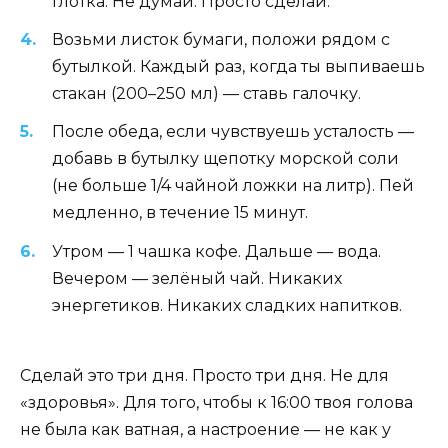
глотка. Не думай. Просто сделай.
Возьми листок бумаги, положи рядом с
бутылкой. Каждый раз, когда ты выпиваешь
стакан (200–250 мл) — ставь галочку.
После обеда, если чувствуешь усталость —
добавь в бутылку щепотку морской соли
(не больше 1/4 чайной ложки на литр). Пей
медленно, в течение 15 минут.
Утром — 1 чашка кофе. Дальше — вода.
Вечером — зелёный чай. Никаких
энергетиков. Никаких сладких напитков.
Сделай это три дня. Просто три дня. Не для
«здоровья». Для того, чтобы к 16:00 твоя голова
не была как ватная, а настроение — не как у