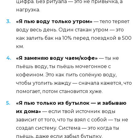
цифра. Без ритуала — это не привычка, а
нагрузка.
«Я пью воду только утром»
— тело теряет
воду весь день. Один стакан утром — это
как залить бак на 10% перед поездкой в 500
км.
«Я заменяю воду чаем/кофе»
— ты не
пьёшь воду, ты пьёшь мочегонное с
кофеином. Это как пить солёную воду,
чтобы утолить жажду — сначала кажется, что
помогает, потом становится хуже.
«Я пью только из бутылок — и забываю
их дома»
— если твой источник воды
зависит от того, что ты взял с собой — ты не
создал систему. Система — это когда ты
пьёшь, даже если забыл бутылку.