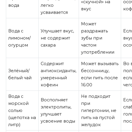
«скучной» на
осо
вода
легко
вкус
коф
усваивается
Может
Вода с
Улучшает вкус,
раздражать
Есл
лимоном/
не содержит
зубы при
вку
огурцом
сахара
частом
осо
употреблении
Содержит
Может вызывать
Во 
Зелёный/
антиоксиданты,
бессонницу,
пол
белый чай
умеренный
если пить после
есл
кофеин
16:00
чег
Вода с
Не подходит
Восполняет
Есл
морской
при
электролиты,
сла
солью
гипертонии, не
улучшает
гол
(щепотка на
пить на пустой
усвоение воды
пос
литр)
желудок