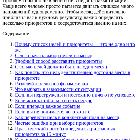
Проблема обычно не в лени и не в недостатке мотивации.
Чаще всего человек просто пытается двигать слишком много
направлений одновременно. Чтобы месяц действительно
приблизил вас к нужному результату, важно определить
несколько приоритетов и сосредоточиться именно на них.
Содержание
Почему список целей и приоритеты — это не одно и то
же
С чего начать выбор целей на месяц
Удобный способ расставить приоритеты
Сколько целей должно быть на один месяц
Как понять, что цель действительно достойна места в
приоритете
Разделяйте цели по сферам жизни
Что выбрать в зависимости от ситуации
Если вы перегружены и постоянно ничего не успеваете
Если жизнь стабильна и есть ресурс
Если впереди важное событие
Если вы не понимаете, чего хотите
Как перевести цель в конкретный план на месяц
Частые ошибки при выборе приоритетов
Практический способ определить три главных
приоритета за 15 минут
Как понять, что вы выбрали правильные приоритеты