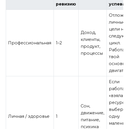
ревизию
успевае
Отложи
личные
цели на
Доход,
следую
клиенты,
Профессиональная
1–2
цикл.
продукт,
Работа 
процессы
твой
основно
двигател
Если
работа
«взяла» 
ресурсы
Сон,
выбери
движение,
Личная / здоровье
1
одну
питание,
маленьк
психика