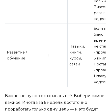
цель: «сп
7 часов 4
раза в
неделю»
Если не
было
времени
Навыки,
не ставь
Развитие /
книги,
«прочита
1
обучение
курсы,
3 книги».
связи
Поставь
«прочита
1 главу в
неделю»
Важно: не нужно охватывать всё. Выбери самое
важное. Иногда за 6 недель достаточно
проработать только одну цель — и это будет