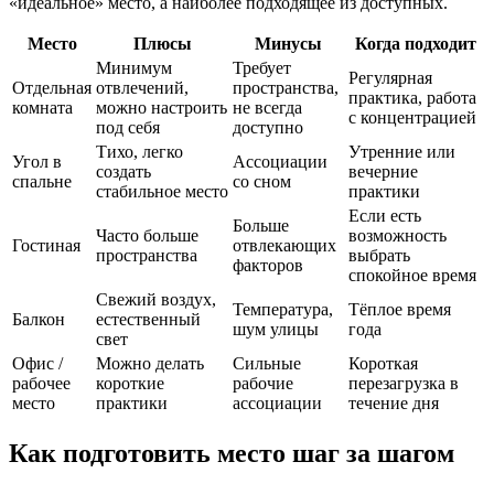
«идеальное» место, а наиболее подходящее из доступных.
Место
Плюсы
Минусы
Когда подходит
Минимум
Требует
Регулярная
Отдельная
отвлечений,
пространства,
практика, работа
комната
можно настроить
не всегда
с концентрацией
под себя
доступно
Тихо, легко
Утренние или
Угол в
Ассоциации
создать
вечерние
спальне
со сном
стабильное место
практики
Если есть
Больше
Часто больше
возможность
Гостиная
отвлекающих
пространства
выбрать
факторов
спокойное время
Свежий воздух,
Температура,
Тёплое время
Балкон
естественный
шум улицы
года
свет
Офис /
Можно делать
Сильные
Короткая
рабочее
короткие
рабочие
перезагрузка в
место
практики
ассоциации
течение дня
Как подготовить место шаг за шагом