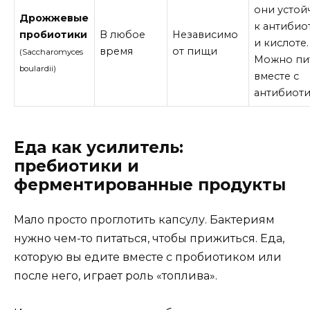
они устой
Дрожжевые
к антибио
пробиотики
В любое
Независимо
и кислоте.
время
от пищи
(Saccharomyces
Можно пи
boulardii)
вместе с
антибиоти
Еда как усилитель:
пребиотики и
ферментированные продукты
Мало просто проглотить капсулу. Бактериям
нужно чем-то питаться, чтобы прижиться. Еда,
которую вы едите вместе с пробиотиком или
после него, играет роль «топлива».