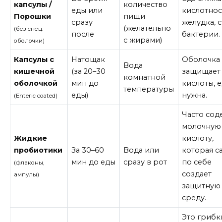
капсулы /
количество
еды или
кислотнос
Порошки
пищи
сразу
желудка, 
(желательно
(без спец.
после
бактерии.
с жирами)
оболочки)
Капсулы с
Натощак
Оболочка
Вода
кишечной
(за 20–30
защищает
комнатной
оболочкой
мин до
кислоты, е
температуры
еды)
нужна.
(Enteric coated)
Часто сод
молочную
Жидкие
кислоту,
пробиотики
За 30–60
Вода или
которая с
мин до еды
сразу в рот
по себе
(флаконы,
создает
ампулы)
защитную
среду.
Это грибк