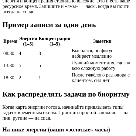
энергия и концентрация стабильно высокие. Это и есть ваше
ресурсное время. Запишите и «ямы» — часы, когда вы почти
всегда на спаде.
Пример записи за один день
Энергия
Концентрация
Время
Заметки
(1–5)
(1–5)
Выспался, но фокус
08:30
4
3
набирает медленно
Лучший момент дня, сделал
13:30
5
5
всю сложную работу
После тяжёлого разговора с
18:30
2
1
клиентом, сил нет
Как распределять задачи по биоритму
Когда карта энергии готова, начинайте привязывать типы
задач к временным окнам. Принцип простой: сложное — на
пик, рутина — на спад.
На пике энергии (ваши «золотые» часы)