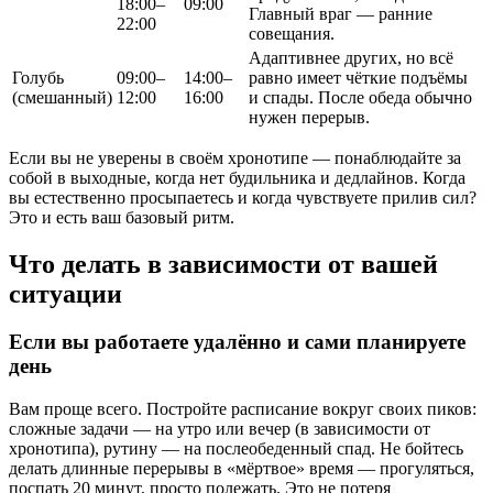
18:00–
09:00
Главный враг — ранние
22:00
совещания.
Адаптивнее других, но всё
Голубь
09:00–
14:00–
равно имеет чёткие подъёмы
(смешанный)
12:00
16:00
и спады. После обеда обычно
нужен перерыв.
Если вы не уверены в своём хронотипе — понаблюдайте за
собой в выходные, когда нет будильника и дедлайнов. Когда
вы естественно просыпаетесь и когда чувствуете прилив сил?
Это и есть ваш базовый ритм.
Что делать в зависимости от вашей
ситуации
Если вы работаете удалённо и сами планируете
день
Вам проще всего. Постройте расписание вокруг своих пиков:
сложные задачи — на утро или вечер (в зависимости от
хронотипа), рутину — на послеобеденный спад. Не бойтесь
делать длинные перерывы в «мёртвое» время — прогуляться,
поспать 20 минут, просто полежать. Это не потеря