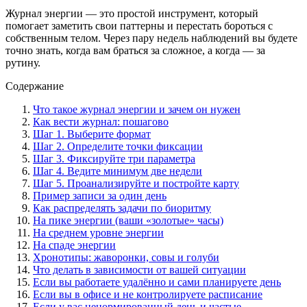
Журнал энергии — это простой инструмент, который
помогает заметить свои паттерны и перестать бороться с
собственным телом. Через пару недель наблюдений вы будете
точно знать, когда вам браться за сложное, а когда — за
рутину.
Содержание
Что такое журнал энергии и зачем он нужен
Как вести журнал: пошагово
Шаг 1. Выберите формат
Шаг 2. Определите точки фиксации
Шаг 3. Фиксируйте три параметра
Шаг 4. Ведите минимум две недели
Шаг 5. Проанализируйте и постройте карту
Пример записи за один день
Как распределять задачи по биоритму
На пике энергии (ваши «золотые» часы)
На среднем уровне энергии
На спаде энергии
Хронотипы: жаворонки, совы и голуби
Что делать в зависимости от вашей ситуации
Если вы работаете удалённо и сами планируете день
Если вы в офисе и не контролируете расписание
Если у вас ненормированный день и частые