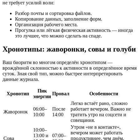
не требует усилий воли:
Разбор почты и сортировка файлов.
Копирование данных, заполнение форм.
Организация рабочего места.
Прогулка или лёгкая физическая активность — иногда
это лучшее, что можно сделать на спаде.
Хронотипы: жаворонки, совы и голуби
Ваш биоритм во многом определён хронотипом —
врождённой склонностью к активности в определённое время
суток. Зная свой тип, можно быстрее интерпретировать
данные журнала.
Пик
Хронотип
Провал
Особенности
энергии
Легко встаёт рано, сложно
06:00–
После
работает вечером. Важно не
Жаворонок
10:00
14:00
тратить утро на соцсети и
совещания.
Утром «не в контакте»,
10:00–
вечером может работать
13:00 и
07:00–
Сова
продуктивнее, чем днём.