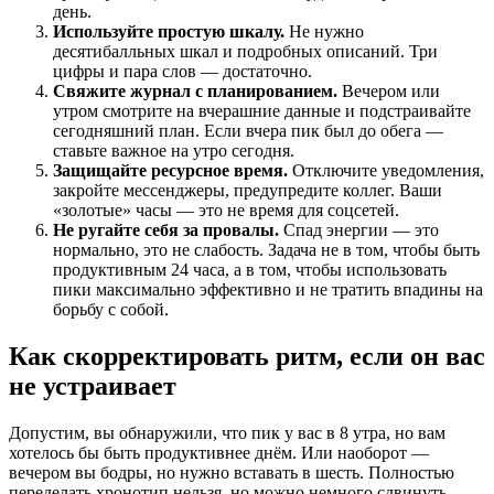
день.
Используйте простую шкалу.
Не нужно
десятибалльных шкал и подробных описаний. Три
цифры и пара слов — достаточно.
Свяжите журнал с планированием.
Вечером или
утром смотрите на вчерашние данные и подстраивайте
сегодняшний план. Если вчера пик был до обега —
ставьте важное на утро сегодня.
Защищайте ресурсное время.
Отключите уведомления,
закройте мессенджеры, предупредите коллег. Ваши
«золотые» часы — это не время для соцсетей.
Не ругайте себя за провалы.
Спад энергии — это
нормально, это не слабость. Задача не в том, чтобы быть
продуктивным 24 часа, а в том, чтобы использовать
пики максимально эффективно и не тратить впадины на
борьбу с собой.
Как скорректировать ритм, если он вас
не устраивает
Допустим, вы обнаружили, что пик у вас в 8 утра, но вам
хотелось бы быть продуктивнее днём. Или наоборот —
вечером вы бодры, но нужно вставать в шесть. Полностью
переделать хронотип нельзя, но можно немного сдвинуть