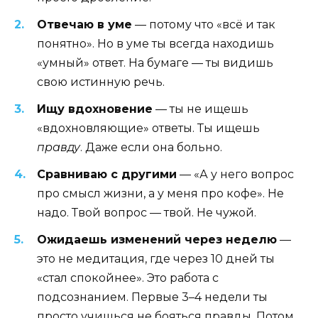
Отвечаю в уме
— потому что «всё и так
понятно». Но в уме ты всегда находишь
«умный» ответ. На бумаге — ты видишь
свою истинную речь.
Ищу вдохновение
— ты не ищешь
«вдохновляющие» ответы. Ты ищешь
правду
. Даже если она больно.
Сравниваю с другими
— «А у него вопрос
про смысл жизни, а у меня про кофе». Не
надо. Твой вопрос — твой. Не чужой.
Ожидаешь изменений через неделю
—
это не медитация, где через 10 дней ты
«стал спокойнее». Это работа с
подсознанием. Первые 3–4 недели ты
просто учишься не бояться правды. Потом