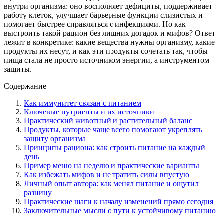
внутри организма: оно восполняет дефициты, поддерживает
работу клеток, улучшает барьерные функции слизистых и
помогает быстрее справляться с инфекциями. Но как
выстроить такой рацион без лишних догадок и мифов? Ответ
лежит в конкретике: какие вещества нужны организму, какие
продукты их несут, и как эти продукты сочетать так, чтобы
пища стала не просто источником энергии, а инструментом
защиты.
Содержание
Как иммунитет связан с питанием
Ключевые нутриенты и их источники
Практический животный и растительный баланс
Продукты, которые чаще всего помогают укреплять
защиту организма
Принципы рациона: как строить питание на каждый
день
Пример меню на неделю и практические варианты
Как избежать мифов и не тратить силы впустую
Личный опыт автора: как менял питание и ощутил
разницу
Практические шаги к началу изменений прямо сегодня
Заключительные мысли о пути к устойчивому питанию