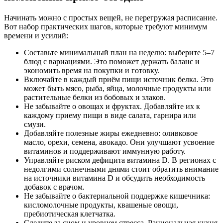
Начинать можно с простых вещей, не перегружая расписание.
Вот набор практических шагов, которые требуют минимум
времени и усилий:
Составьте минимальный план на неделю: выберите 5–7
блюд с вариациями. Это поможет держать баланс и
экономить время на покупки и готовку.
Включайте в каждый приём пищи источник белка. Это
может быть мясо, рыба, яйца, молочные продукты или
растительные белки из бобовых и злаков.
Не забывайте о овощах и фруктах. Добавляйте их к
каждому приему пищи в виде салата, гарнира или
смузи.
Добавляйте полезные жиры ежедневно: оливковое
масло, орехи, семена, авокадо. Они улучшают усвоение
витаминов и поддерживают иммунную работу.
Управляйте риском дефицита витамина D. В регионах с
недолгими солнечными днями стоит обратить внимание
на источники витамина D и обсудить необходимость
добавок с врачом.
Не забывайте о бактериальной поддержке кишечника:
кисломолочные продукты, квашеные овощи,
пребиотическая клетчатка.
Следите за сном и уровнем стресса. Рациональная кухня