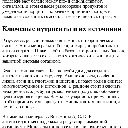
поддерживает баланс между pro- и anti-inflammatory
сигналами. В этом смысле разнообразие продуктов и
умеренность порций — ключевые принципы, которые
помогают сохранить гомеостаз и устойчивость к стрессам.
Ключевые нутриенты и их источники
Разумеется, речь не только о витаминах в теоретическом
смысле. Это и минералы, и белки, и жиры, и пребиотики, и
антиоксиданты. Ниже — обзор базовых строительных блоков,
которые чаще всего оказываются критически важными для
защитной системы организма.
Белок и аминокислоты. Белок необходим для создания
антител и клеточных структур. Аминокислоты, особенно
лизин, аргинин, глютамин и цистеин, играют роли в синтезе
иммуноглобулинов и цитокинов. В рационе стоит включать
нежирное мясо, рыбу, яйца, молочные продукты, бобовые и
цельнозерновые крупы. Важна регулярность приема пищи,
чтобы организм имел доступ к аминокислотам постоянно, а
не только иногда.
Витамины и минералы. Витамины A, C, D, E —
антиоксидантная поддержка и регуляторы иммунной
активности. Минералы цинк и селен выполняют функции в