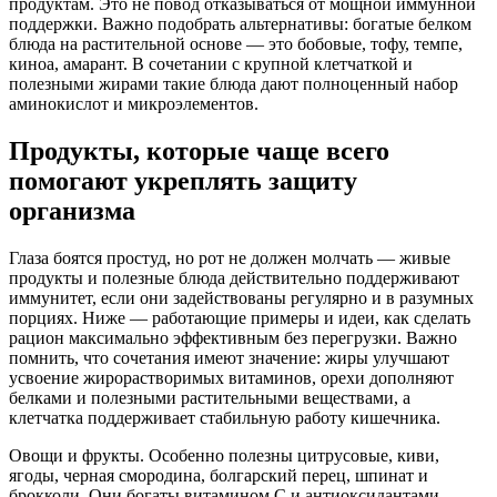
продуктам. Это не повод отказываться от мощной иммунной
поддержки. Важно подобрать альтернативы: богатые белком
блюда на растительной основе — это бобовые, тофу, темпе,
киноа, амарант. В сочетании с крупной клетчаткой и
полезными жирами такие блюда дают полноценный набор
аминокислот и микроэлементов.
Продукты, которые чаще всего
помогают укреплять защиту
организма
Глаза боятся простуд, но рот не должен молчать — живые
продукты и полезные блюда действительно поддерживают
иммунитет, если они задействованы регулярно и в разумных
порциях. Ниже — работающие примеры и идеи, как сделать
рацион максимально эффективным без перегрузки. Важно
помнить, что сочетания имеют значение: жиры улучшают
усвоение жирорастворимых витаминов, орехи дополняют
белками и полезными растительными веществами, а
клетчатка поддерживает стабильную работу кишечника.
Овощи и фрукты. Особенно полезны цитрусовые, киви,
ягоды, черная смородина, болгарский перец, шпинат и
брокколи. Они богаты витамином C и антиоксидантами,