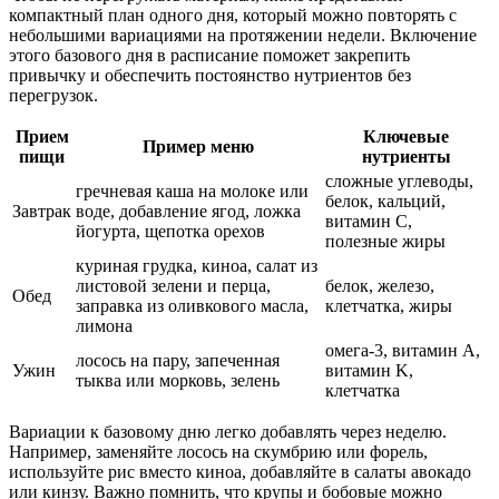
компактный план одного дня, который можно повторять с
небольшими вариациями на протяжении недели. Включение
этого базового дня в расписание поможет закрепить
привычку и обеспечить постоянство нутриентов без
перегрузок.
Прием
Ключевые
Пример меню
пищи
нутриенты
сложные углеводы,
гречневая каша на молоке или
белок, кальций,
Завтрак
воде, добавление ягод, ложка
витамин C,
йогурта, щепотка орехов
полезные жиры
куриная грудка, киноа, салат из
листовой зелени и перца,
белок, железо,
Обед
заправка из оливкового масла,
клетчатка, жиры
лимона
омега-3, витамин A,
лосось на пару, запеченная
Ужин
витамин K,
тыква или морковь, зелень
клетчатка
Вариации к базовому дню легко добавлять через неделю.
Например, заменяйте лосось на скумбрию или форель,
используйте рис вместо киноа, добавляйте в салаты авокадо
или кинзу. Важно помнить, что крупы и бобовые можно