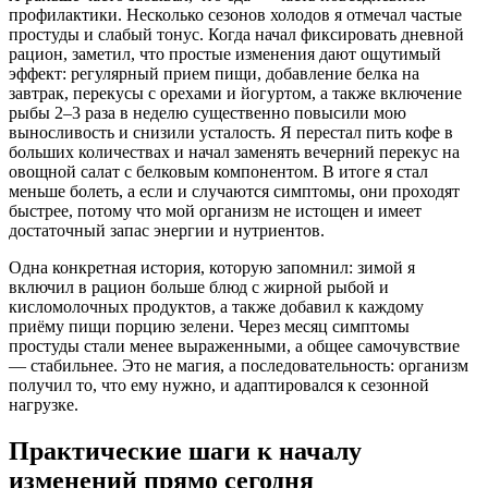
профилактики. Несколько сезонов холодов я отмечал частые
простуды и слабый тонус. Когда начал фиксировать дневной
рацион, заметил, что простые изменения дают ощутимый
эффект: регулярный прием пищи, добавление белка на
завтрак, перекусы с орехами и йогуртом, а также включение
рыбы 2–3 раза в неделю существенно повысили мою
выносливость и снизили усталость. Я перестал пить кофе в
больших количествах и начал заменять вечерний перекус на
овощной салат с белковым компонентом. В итоге я стал
меньше болеть, а если и случаются симптомы, они проходят
быстрее, потому что мой организм не истощен и имеет
достаточный запас энергии и нутриентов.
Одна конкретная история, которую запомнил: зимой я
включил в рацион больше блюд с жирной рыбой и
кисломолочных продуктов, а также добавил к каждому
приёму пищи порцию зелени. Через месяц симптомы
простуды стали менее выраженными, а общее самочувствие
— стабильнее. Это не магия, а последовательность: организм
получил то, что ему нужно, и адаптировался к сезонной
нагрузке.
Практические шаги к началу
изменений прямо сегодня