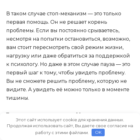
В таком случае стоп-механизм — это только
первая помощь. Он не решает корень
проблемы. Если вы постоянно срываетесь,
несмотря на попытки остановиться, возможно,
вам стоит пересмотреть свой режим жизни,
нагрузку или даже обратиться за поддержкой
к психологу. Но даже в этом случае пауза — это
первый шаг к тому, чтобы увидеть проблему.
Вы не сможете решить проблему, которую не
видите. А увидеть её можно только в моменте
тишины.
Также важно помнить, что 10 секунд — это не
Этот сайт использует cookie для хранения данных.
магический щит. Иногда люди могут сказать
Продолжая использовать сайт, Вы даете свое согласие на
или сделать что-то такое, что зацепит вас
работу с этими файлами.
OK