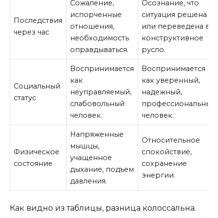
Сожаление,
Осознание, что
испорченные
ситуация решена
Последствия
отношения,
или переведена в
через час
необходимость
конструктивное
оправдываться.
русло.
Воспринимается
Воспринимается
как
как уверенный,
Социальный
неуправляемый,
надежный,
статус
слабовольный
профессиональный
человек.
человек.
Напряженные
Относительное
мышцы,
Физическое
спокойствие,
учащенное
состояние
сохранение
дыхание, подъем
энергии.
давления.
Как видно из таблицы, разница колоссальна.