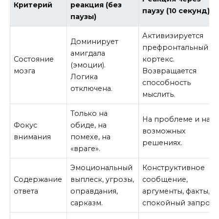
Критерий
реакция (без
паузу (10 секунд)
паузы)
Активизируется
Доминирует
префронтальный
амигдала
Состояние
кортекс.
(эмоции).
мозга
Возвращается
Логика
способность
отключена.
мыслить.
Только на
На проблеме и на
Фокус
обиде, на
возможных
внимания
помехе, на
решениях.
«враге».
Эмоциональный
Конструктивное
Содержание
выплеск, угрозы,
сообщение,
ответа
оправдания,
аргументы, факты,
сарказм.
спокойный запрос.