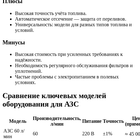
Плюсы
Высокая точность учёта топлива.
Автоматическое отсечение — защита от переливов.
Универсальность: модели для разных типов топлива и
условий.
Минусы
Высокая стоимость при усиленных требованиях к
надёжности.
Необходимость регулярного обслуживания фильтров и
уплотнений.
Частые проблемы с электропитанием в полевых
условиях.
Сравнение ключевых моделей
оборудования для АЗС
Производительность,
Це
Модель
Питание
Точность
л/мин
(прим
АЗС 60 л/
60
220 В
±1%
≈ 45 0
мин