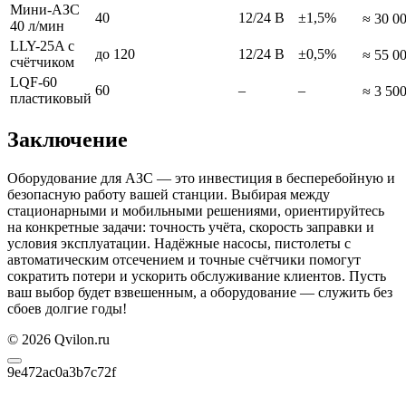
Мини-АЗС
40
12/24 В
±1,5%
≈ 30 0
40 л/мин
LLY-25A с
до 120
12/24 В
±0,5%
≈ 55 0
счётчиком
LQF-60
60
–
–
≈ 3 50
пластиковый
Заключение
Оборудование для АЗС — это инвестиция в бесперебойную и
безопасную работу вашей станции. Выбирая между
стационарными и мобильными решениями, ориентируйтесь
на конкретные задачи: точность учёта, скорость заправки и
условия эксплуатации. Надёжные насосы, пистолеты с
автоматическим отсечением и точные счётчики помогут
сократить потери и ускорить обслуживание клиентов. Пусть
ваш выбор будет взвешенным, а оборудование — служить без
сбоев долгие годы!
© 2026 Qvilon.ru
9e472ac0a3b7c72f