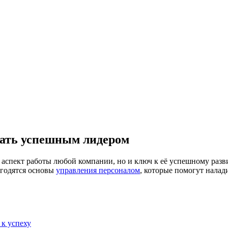
тать успешным лидером
спект работы любой компании, но и ключ к её успешному разви
игодятся основы
управления персоналом
, которые помогут налад
 к успеху