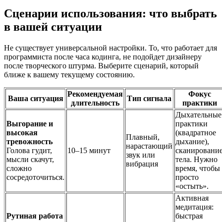
Сценарии использования: что выбрать
в вашей ситуации
Не существует универсальной настройки. То, что работает для
программиста после часа кодинга, не подойдет дизайнеру
после творческого штурма. Выберите сценарий, который
ближе к вашему текущему состоянию.
Рекомендуемая
Фокус
Ваша ситуация
Тип сигнала
длительность
практики
Дыхательные
Выгорание и
практики
высокая
(квадратное
Плавный,
тревожность
дыхание),
нарастающий
Голова гудит,
10–15 минут
сканировани
звук или
мысли скачут,
тела. Нужно
вибрация
сложно
время, чтобы
сосредоточиться.
просто
«остыть».
Активная
медитация:
Рутиная работа
быстрая