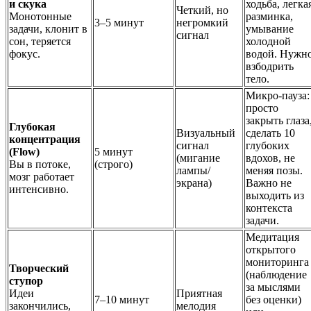
и скука
ходьба, легка
Четкий, но
Монотонные
разминка,
3–5 минут
негромкий
задачи, клонит в
умывание
сигнал
сон, теряется
холодной
фокус.
водой. Нужн
взбодрить
тело.
Микро-пауза:
просто
закрыть глаза
Глубокая
Визуальный
сделать 10
концентрация
сигнал
глубоких
(Flow)
5 минут
(мигание
вдохов, не
Вы в потоке,
(строго)
лампы/
меняя позы.
мозг работает
экрана)
Важно не
интенсивно.
выходить из
контекста
задачи.
Медитация
открытого
мониторинга
Творческий
(наблюдение
ступор
за мыслями
Идеи
Приятная
7–10 минут
без оценки)
закончились,
мелодия