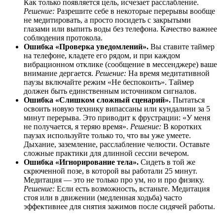
Как только появляется цель, исчезает расслабление.
Решение:
Разрешите себе в некоторые перерывы вообще
не медитировать, а просто посидеть с закрытыми
глазами или выпить воды без телефона. Качество важнее
соблюдения протокола.
Ошибка «Проверка уведомлений».
Вы ставите таймер
на телефоне, кладете его рядом, и при каждом
вибрационном отклике (сообщение в мессенджере) ваше
внимание дергается.
Решение:
На время медитативной
паузы включайте режим «Не беспокоить». Таймер
должен быть единственным источником сигналов.
Ошибка «Слишком сложный сценарий».
Пытаться
освоить новую технику випассаны или кундалини за 5
минут перерыва. Это приводит к фрустрации: «У меня
не получается, я теряю время».
Решение:
В коротких
паузах используйте только то, что вы уже умеете.
Дыхание, заземление, расслабление челюсти. Оставьте
сложные практики для длинной сессии вечером.
Ошибка «Игнорирование тела».
Сидеть в той же
скрюченной позе, в которой вы работали 25 минут.
Медитация — это не только про ум, но и про физику.
Решение:
Если есть возможность, встаньте. Медитация
стоя или в движении (медленная ходьба) часто
эффективнее для снятия зажимов после сидячей работы.