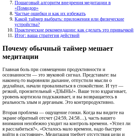
Пошаговый алгоритм внедрения медитации в
«Помидор»
Частые ошибки и как их избежать
Какой таймер выбрать: приложения или физические
устройства?
Практические рекомендации: как сделать это привычкой
Итог: ваша стратегия действий
Почему обычный таймер мешает
медитации
Главная боль при совмещении продуктивности и
осознанности — это звуковой сигнал. Представьте: вы
наконец-то выровняли дыхание, отпустили мысли о
дедлайнах, начали проваливаться в спокойствие. И тут —
резкий, пронзительный «ДЗЫНЬ!». Ваше тело вздрагивает,
уровень кортизола подскакивает, и вы возвращаетесь в
реальность злым и дерганым. Это контрпродуктивно.
Вторая проблема — ощущение гонки. Когда вы видите на
экране обратный отсчет (24:59, 24:58…), часть вашего
внимания неизбежно уходит на контроль времени. «Успел ли
я расслабиться?», «Осталось мало времени, надо быстрее
войти в состояние». Медитация требует отсутствия цели и