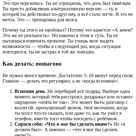
Это про
перезапись
. Ты не отрицаешь, что день был тяжёлым.
Ты просто добавляешь альтернативную версию — ту, в
которой ты действовал по-другому, и всё стало легче. И это не
мечта. Это — тренировка для мозга.
Почему ты этого не пробовал? Потому что кажется: «А зачем?
Это же не реальность». Но именно в этом и суть. Ты не
пытаешься изменить прошлое. Ты учишь мозг видеть
возможности — чтобы в следующий раз, когда ситуация
повторится, ты не застрял в той же ловушке.
Как делать: пошагово
Не нужно много времени. Достаточно 5–10 минут перед сном.
Главное — делать это регулярно, а не «когда вспомню».
Вспомни день
. Не перебирай всё подряд. Выбери один
момент, который тебя расстроил, раздражал или оставил
ощущение «опять не так». Это может быть: разговор с
коллегой, пропущенный звонок, твоё молчание, когда
ты хотел что-то сказать, или даже то, как ты ушёл в
телефон, вместо того чтобы посидеть с ребёнком.
Спроси себя: «Что я мог бы сделать иначе?»
Не «я
должен был». А именно — «что я мог бы сделать
иначе
?»