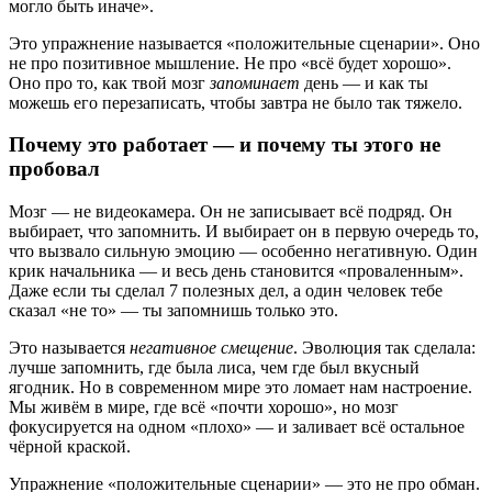
могло быть иначе».
Это упражнение называется «положительные сценарии». Оно
не про позитивное мышление. Не про «всё будет хорошо».
Оно про то, как твой мозг
запоминает
день — и как ты
можешь его перезаписать, чтобы завтра не было так тяжело.
Почему это работает — и почему ты этого не
пробовал
Мозг — не видеокамера. Он не записывает всё подряд. Он
выбирает, что запомнить. И выбирает он в первую очередь то,
что вызвало сильную эмоцию — особенно негативную. Один
крик начальника — и весь день становится «проваленным».
Даже если ты сделал 7 полезных дел, а один человек тебе
сказал «не то» — ты запомнишь только это.
Это называется
негативное смещение
. Эволюция так сделала:
лучше запомнить, где была лиса, чем где был вкусный
ягодник. Но в современном мире это ломает нам настроение.
Мы живём в мире, где всё «почти хорошо», но мозг
фокусируется на одном «плохо» — и заливает всё остальное
чёрной краской.
Упражнение «положительные сценарии» — это не про обман.