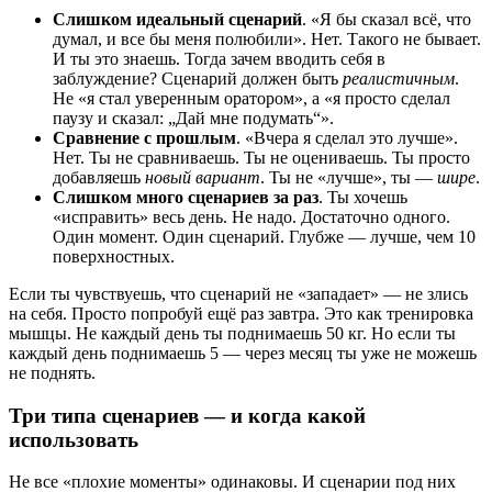
Слишком идеальный сценарий
. «Я бы сказал всё, что
думал, и все бы меня полюбили». Нет. Такого не бывает.
И ты это знаешь. Тогда зачем вводить себя в
заблуждение? Сценарий должен быть
реалистичным
.
Не «я стал уверенным оратором», а «я просто сделал
паузу и сказал: „Дай мне подумать“».
Сравнение с прошлым
. «Вчера я сделал это лучше».
Нет. Ты не сравниваешь. Ты не оцениваешь. Ты просто
добавляешь
новый вариант
. Ты не «лучше», ты —
шире
.
Слишком много сценариев за раз
. Ты хочешь
«исправить» весь день. Не надо. Достаточно одного.
Один момент. Один сценарий. Глубже — лучше, чем 10
поверхностных.
Если ты чувствуешь, что сценарий не «западает» — не злись
на себя. Просто попробуй ещё раз завтра. Это как тренировка
мышцы. Не каждый день ты поднимаешь 50 кг. Но если ты
каждый день поднимаешь 5 — через месяц ты уже не можешь
не поднять.
Три типа сценариев — и когда какой
использовать
Не все «плохие моменты» одинаковы. И сценарии под них