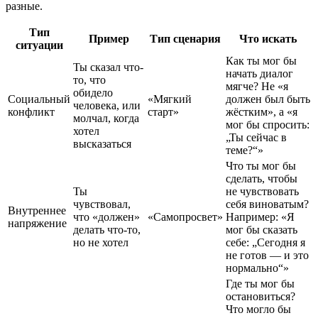
разные.
Тип
Пример
Тип сценария
Что искать
ситуации
Как ты мог бы
Ты сказал что-
начать диалог
то, что
мягче? Не «я
обидело
Социальный
«Мягкий
должен был быть
человека, или
конфликт
старт»
жёстким», а «я
молчал, когда
мог бы спросить:
хотел
„Ты сейчас в
высказаться
теме?“»
Что ты мог бы
сделать, чтобы
Ты
не чувствовать
чувствовал,
себя виноватым?
Внутреннее
что «должен»
«Самопросвет»
Например: «Я
напряжение
делать что-то,
мог бы сказать
но не хотел
себе: „Сегодня я
не готов — и это
нормально“»
Где ты мог бы
остановиться?
Что могло бы