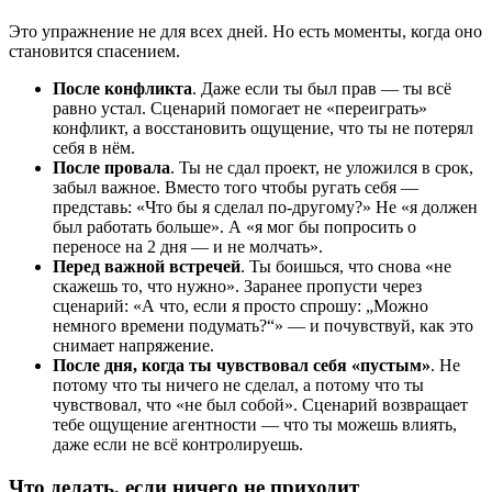
Это упражнение не для всех дней. Но есть моменты, когда оно
становится спасением.
После конфликта
. Даже если ты был прав — ты всё
равно устал. Сценарий помогает не «переиграть»
конфликт, а восстановить ощущение, что ты не потерял
себя в нём.
После провала
. Ты не сдал проект, не уложился в срок,
забыл важное. Вместо того чтобы ругать себя —
представь: «Что бы я сделал по-другому?» Не «я должен
был работать больше». А «я мог бы попросить о
переносе на 2 дня — и не молчать».
Перед важной встречей
. Ты боишься, что снова «не
скажешь то, что нужно». Заранее пропусти через
сценарий: «А что, если я просто спрошу: „Можно
немного времени подумать?“» — и почувствуй, как это
снимает напряжение.
После дня, когда ты чувствовал себя «пустым»
. Не
потому что ты ничего не сделал, а потому что ты
чувствовал, что «не был собой». Сценарий возвращает
тебе ощущение агентности — что ты можешь влиять,
даже если не всё контролируешь.
Что делать, если ничего не приходит