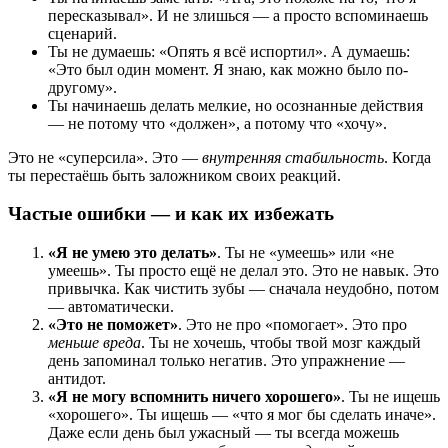
пересказывал». И не злишься — а просто вспоминаешь
сценарий.
Ты не думаешь: «Опять я всё испортил». А думаешь:
«Это был один момент. Я знаю, как можно было по-
другому».
Ты начинаешь делать мелкие, но осознанные действия
— не потому что «должен», а потому что «хочу».
Это не «суперсила». Это —
внутренняя стабильность
. Когда
ты перестаёшь быть заложником своих реакций.
Частые ошибки — и как их избежать
«Я не умею это делать»
. Ты не «умеешь» или «не
умеешь». Ты просто ещё не делал это. Это не навык. Это
привычка. Как чистить зубы — сначала неудобно, потом
— автоматически.
«Это не поможет»
. Это не про «помогает». Это про
меньше вреда
. Ты не хочешь, чтобы твой мозг каждый
день запоминал только негатив. Это упражнение —
антидот.
«Я не могу вспомнить ничего хорошего»
. Ты не ищешь
«хорошего». Ты ищешь — «что я мог бы сделать иначе».
Даже если день был ужасный — ты всегда можешь