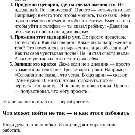
Придумай сценарий, где ты сделал именно это
. Не
идеальный. Не героический. Просто — чуть-чуть иначе.
Например: вместо того чтобы молчать, ты сказал: «Мне
нужно немного времени, чтобы ответить». Вместо того
чтобы уйти в телефон — ты сказал ребёнку: «Давай на
пять минут просто посидим рядом».
Проживи этот сценарий в уме
. Не просто представь.
Почувствуй. Как ты говорил? Какое было напряжение в
теле? Что изменилось в выражении лица собеседника?
Как ты себя чувствовал после? Не «я стал счастливым».
А «я почувствовал, что не потерял себя».
Запиши это кратко
. Даже если не в дневник — просто
в заметки на телефоне. Три-четыре строки. Например:
«Сегодня я не сказал, что устал. В сценарии — сказал:
„Мне нужно 10 минут, чтобы отдохнуть, потом
вернусь“. Он кивнул. Я не почувствовал вины. Просто
— почувствовал, что могу просить».
Это не волшебство. Это — переобучение.
Что может пойти не так — и как этого избежать
Люди делают три ошибки. И они не дают упражнению
работать.