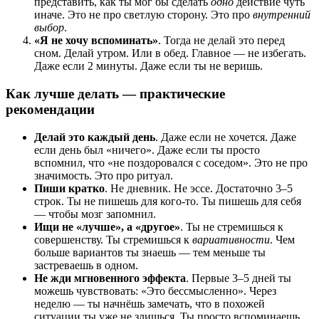
представить, как ты мог бы сделать
одно
действие чуть
иначе. Это не про светлую сторону. Это про
внутренний
выбор
.
«Я не хочу вспоминать»
. Тогда не делай это перед
сном. Делай утром. Или в обед. Главное — не избегать.
Даже если 2 минуты. Даже если ты не веришь.
Как лучше делать — практические
рекомендации
Делай это каждый день
. Даже если не хочется. Даже
если день был «ничего». Даже если ты просто
вспомнил, что «не поздоровался с соседом». Это не про
значимость. Это про ритуал.
Пиши кратко
. Не дневник. Не эссе. Достаточно 3–5
строк. Ты не пишешь для кого-то. Ты пишешь для себя
— чтобы мозг запомнил.
Ищи не «лучше», а «другое»
. Ты не стремишься к
совершенству. Ты стремишься к
вариативности
. Чем
больше вариантов ты знаешь — тем меньше ты
застреваешь в одном.
Не жди мгновенного эффекта
. Первые 3–5 дней ты
можешь чувствовать: «Это бессмысленно». Через
неделю — ты начнёшь замечать, что в похожей
ситуации ты уже не злишься. Ты просто вспоминаешь