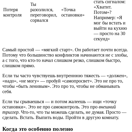
стать сигналом:
Ты
«Хватит.
Потеря
разозлился,
«Точка
Потом»?
контроля
переговорил,
остановки»
Например: «Я
сорвался
мог бы встать и
выйти на кухню
— просто на 30
секунд»
Самый простой — «мягкий старт». Он работает почти всегда.
Потому что большинство конфликтов начинаются не с злобы,
а с того, что кто-то начал слишком резко, слишком быстро,
слишком прямо.
Если ты часто чувствуешь внутреннюю тяжесть — «должен»,
«надо», «не могу» — пробуй «самопросвет». Это не про то,
чтобы «быть ленивым». Это про то, чтобы не обманывать
себя.
Если ты срываешься — и потом жалеешь — ищи «точку
остановки». Это не про самоконтроль. Это про
внешний
триггер
. Что-то, что ты можешь сделать, не думая. Просто —
сделать. Встать. Выпить воды. Пройти в другую комнату.
Когда это особенно полезно