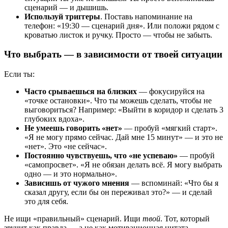
сценарий — и дышишь.
Используй триггеры
. Поставь напоминание на
телефон: «19:30 — сценарий дня». Или положи рядом с
кроватью листок и ручку. Просто — чтобы не забыть.
Что выбрать — в зависимости от твоей ситуации
Если ты:
Часто срываешься на близких
— фокусируйся на
«точке остановки». Что ты можешь сделать, чтобы не
выговориться? Например: «Выйти в коридор и сделать 3
глубоких вдоха».
Не умеешь говорить «нет»
— пробуй «мягкий старт».
«Я не могу прямо сейчас. Дай мне 15 минут» — и это не
«нет». Это «не сейчас».
Постоянно чувствуешь, что «не успеваю»
— пробуй
«самопросвет». «Я не обязан делать всё. Я могу выбрать
одно — и это нормально».
Зависишь от чужого мнения
— вспоминай: «Что бы я
сказал другу, если бы он переживал это?» — и сделай
это для себя.
Не ищи «правильный» сценарий. Ищи
твой
. Тот, который
звучит как правда — а не как мотивационная цитата.