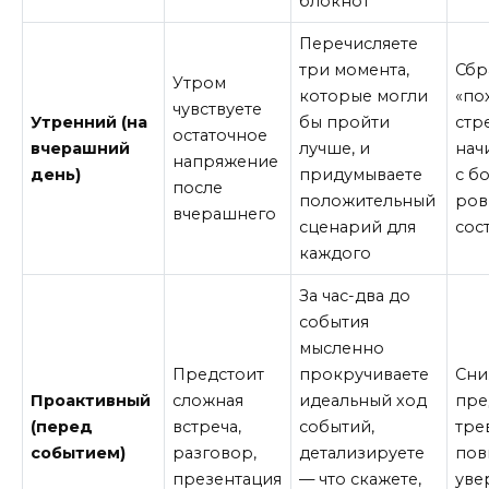
блокнот
Перечисляете
три момента,
Сбр
Утром
которые могли
«по
чувствуете
Утренний (на
бы пройти
стр
остаточное
вчерашний
лучше, и
нач
напряжение
день)
придумываете
с б
после
положительный
ров
вчерашнего
сценарий для
сос
каждого
За час-два до
события
мысленно
Предстоит
прокручиваете
Сни
Проактивный
сложная
идеальный ход
пре
(перед
встреча,
событий,
тре
событием)
разговор,
детализируете
пов
презентация
— что скажете,
уве