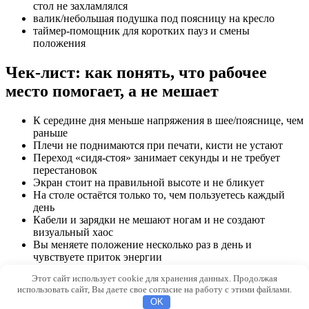
стол не захламлялся
валик/небольшая подушка под поясницу на кресло
таймер-помощник для коротких пауз и смены
положения
Чек-лист: как понять, что рабочее
место помогает, а не мешает
К середине дня меньше напряжения в шее/пояснице, чем
раньше
Плечи не поднимаются при печати, кисти не устают
Переход «сидя-стоя» занимает секунды и не требует
перестановок
Экран стоит на правильной высоте и не бликует
На столе остаётся только то, чем пользуетесь каждый
день
Кабели и зарядки не мешают ногам и не создают
визуальный хаос
Вы меняете положение несколько раз в день и
чувствуете приток энергии
Этот сайт использует cookie для хранения данных. Продолжая
© 2026 Qvilon.ru
использовать сайт, Вы даете свое согласие на работу с этими файлами.
OK
9e472ac0a3b7c72f