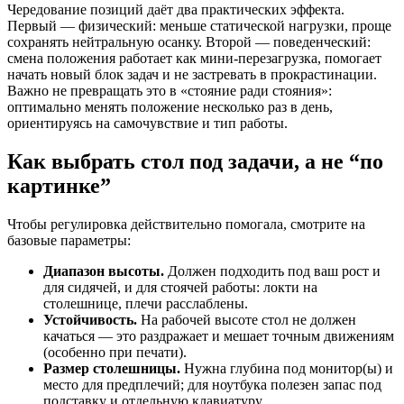
Чередование позиций даёт два практических эффекта.
Первый — физический: меньше статической нагрузки, проще
сохранять нейтральную осанку. Второй — поведенческий:
смена положения работает как мини-перезагрузка, помогает
начать новый блок задач и не застревать в прокрастинации.
Важно не превращать это в «стояние ради стояния»:
оптимально менять положение несколько раз в день,
ориентируясь на самочувствие и тип работы.
Как выбрать стол под задачи, а не “по
картинке”
Чтобы регулировка действительно помогала, смотрите на
базовые параметры:
Диапазон высоты.
Должен подходить под ваш рост и
для сидячей, и для стоячей работы: локти на
столешнице, плечи расслаблены.
Устойчивость.
На рабочей высоте стол не должен
качаться — это раздражает и мешает точным движениям
(особенно при печати).
Размер столешницы.
Нужна глубина под монитор(ы) и
место для предплечий; для ноутбука полезен запас под
подставку и отдельную клавиатуру.