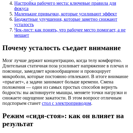
Настройка рабочего места: ключевые правила для
фокуса
Маленькие привычки, которые усиливают эффект
Бюджетные улучшения, которые заметно снижают
усталость
Чек-лист: как понять, что рабочее место помогает, а не
мешает
Почему усталость съедает внимание
Мозг лучше держит концентрацию, когда телу комфортно.
Длительная статичная поза усиливает напряжение в плечах и
пояснице, замедляет кровообращение и провоцирует
микроболи, которые постоянно отвлекают. В итоге внимание
«прыгает», а задачи занимают больше времени. Смена
положения — один из самых простых способов вернуть
бодрость: вы активируете мышцы, меняете точки нагрузки и
снижаете ощущение зажатости. В этом вопросе отличным
подспорьем станет
стол с электроприводом
.
Режим «сидя-стоя»: как он влияет на
результат