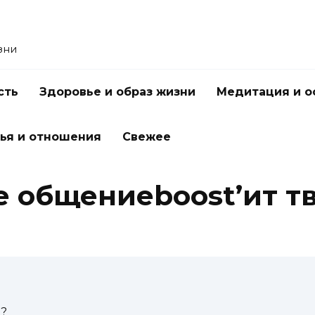
зни
сть
Здоровье и образ жизни
Медитация и о
ья и отношения
Свежее
е общениеboost’ит т
е?