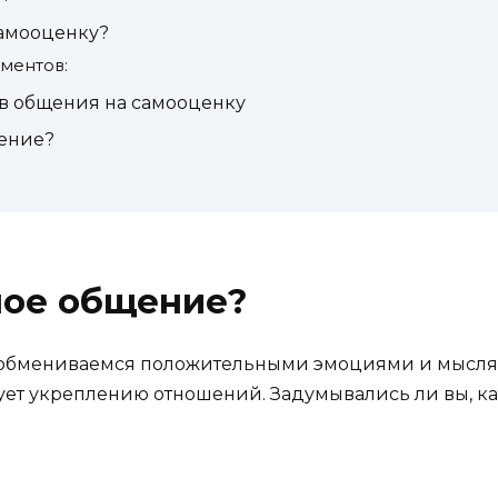
самооценку?
ментов:
ов общения на самооценку
щение?
ное общение?
 обмениваемся положительными эмоциями и мыслям
вует укреплению отношений. Задумывались ли вы, к