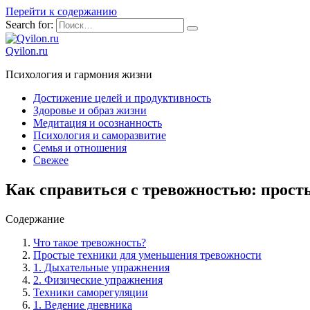
Перейти к содержанию
Search for:
Qvilon.ru
Психология и гармония жизни
Достижение целей и продуктивность
Здоровье и образ жизни
Медитация и осознанность
Психология и саморазвитие
Семья и отношения
Свежее
Как справиться с тревожностью: прос
Содержание
Что такое тревожность?
Простые техники для уменьшения тревожности
1. Дыхательные упражнения
2. Физические упражнения
Техники саморегуляции
1. Ведение дневника