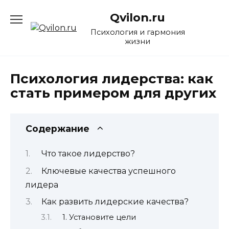
Перейти
Qvilon.ru
к
содержанию
Психология и гармония
жизни
Психология лидерства: как
стать примером для других
Содержание
Что такое лидерство?
Ключевые качества успешного
лидера
Как развить лидерские качества?
1. Установите цели