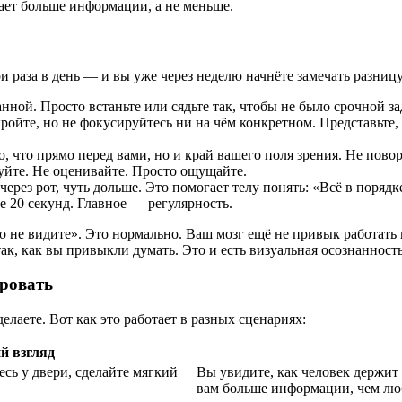
чает больше информации, а не меньше.
и раза в день — и вы уже через неделю начнёте замечать разницу
анной. Просто встаньте или сядьте так, чтобы не было срочной за
ройте, но не фокусируйтесь ни на чём конкретном. Представьте,
, что прямо перед вами, но и край вашего поля зрения. Не повор
руйте. Не оценивайте. Просто ощущайте.
ерез рот, чуть дольше. Это помогает телу понять: «Всё в порядк
е 20 секунд. Главное — регулярность.
о не видите». Это нормально. Ваш мозг ещё не привык работать в
так, как вы привыкли думать. Это и есть визуальная осознанность
ировать
елаете. Вот как это работает в разных сценариях:
й взгляд
есь у двери, сделайте мягкий
Вы увидите, как человек держит 
вам больше информации, чем лю