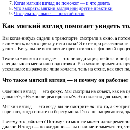
Когда мягкий взгляд не поможет — и что делать
Что выбрать: мягкий взгляд или другие практики
Что делать дальше — простой план
Как мягкий взгляд помогает увидеть то
Вы когда-нибудь сидели в транспорте, смотрели в окно, а пото
вспомнить, какого цвета у него глаза? Это не про рассеянность
успеть. Визуальное восприятие превратилось в фоновый процес
Техника «мягкого взгляда» — это не медитация, не йога и не 
специального места или подготовки. Его можно применить прямо
ускользало: выражение лица коллеги, тень на стене, как свет п
Что такое мягкий взгляд — и почему он работает
Обычный взгляд — это фокус. Мы смотрим на объект, как на цел
дальше?», «Нужно ли реагировать?». Это полезно для задач, но
Мягкий взгляд — это когда вы не смотрите
на
что-то, а смотри
горизонт, когда стоите на берегу моря. Глаза не напрягаются,
Почему это работает? Потому что мозг не может одновременно 
диалог. И тогда — неожиданно — вы начинаете замечать то, чт