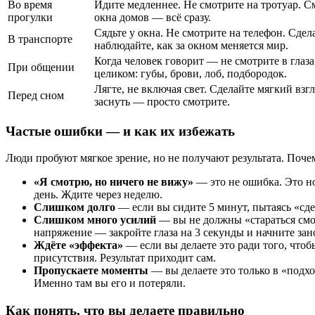
Во время
Идите медленнее. Не смотрите на тротуар. См
прогулки
окна домов — всё сразу.
Сядьте у окна. Не смотрите на телефон. Сдел
В транспорте
наблюдайте, как за окном меняется мир.
Когда человек говорит — не смотрите в глаза
При общении
целиком: губы, брови, лоб, подбородок.
Лягте, не включая свет. Сделайте мягкий взг
Перед сном
заснуть — просто смотрите.
Частые ошибки — и как их избежать
Люди пробуют мягкое зрение, но не получают результата. Поче
«Я смотрю, но ничего не вижу»
— это не ошибка. Это н
день. Ждите через неделю.
Слишком долго
— если вы сидите 5 минут, пытаясь «сде
Слишком много усилий
— вы не должны «стараться смот
напряжение — закройте глаза на 3 секунды и начните зан
Ждёте «эффекта»
— если вы делаете это ради того, чтоб
присутствия. Результат приходит сам.
Пропускаете моменты
— вы делаете это только в «подхо
Именно там вы его и потеряли.
Как понять, что вы делаете правильно