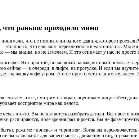
, что раньше проходило мимо
м понимали, что не помните ни одного здания, которое проехали
 — это про то, что ваш мозг переключился в «автопилот». Мы живё
с — мы видим, но не замечаем. И это отнимает у нас не просто 
философия. Это простой, но мощный навык, который помогает вер
 сейчас — в очереди, в лифте, на прогулке. И если вы научитесь
адает на чашку кофе утром. Это не просто «стать внимательнее».
ь: читаем текст, смотрим на экран, оцениваем лицо собеседника
 убивает восприятие мира как целого.
те
через
что-то. Вы не пытаетесь разобрать детали. Вы просто поз
 зрачки расширяются, поле зрения расширяется. Вы не фокусирует
быть в режиме «поиска» и «приятия». Когда вы переключаетесь 
о не было «важно» для вашего мозга: движения птиц, отражение 