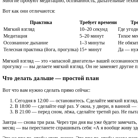
Многие пробуют медитацию, осознанность, дыхательные техники
Вот как они отличаются:
Практика
Требует времени
Тре
Мягкий взгляд
10–20 секунд
Где угод
Медитация
5–20 минут
Тихое ме
Осознанное дыхание
1–3 минуты
Не обяза
Телесная практика (йога, прогулка)
15+ минут
Да — нуж
Мягкий взгляд — это «запасной двигатель» вашей осознанности
прогулку — вы делаете мягкий взгляд. Он не заменяет другие п
Что делать дальше — простой план
Вот что вам нужно сделать прямо сейчас:
Сегодня в 12:00 — остановитесь. Сделайте мягкий взгляд
В 18:00 — сделайте ещё раз. У окна, у двери, в ванной — 
В 21:00 — перед сном, лёжа, сделайте третий раз. Не пыт
Завтра — снова три раза. Через три дня вы уже будете замечать
месяц — вы перестанете спрашивать себя: «А я вообще живу зд