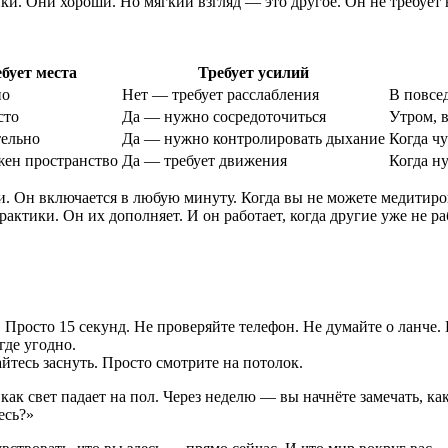
. Они хороши. Но мягкий взгляд — это другое. Он не требует в
бует места
Требует усилий
но
Нет — требует расслабления
В повсед
сто
Да — нужно сосредоточиться
Утром, в
тельно
Да — нужно контролировать дыхание
Когда чу
ен пространство
Да — требует движения
Когда н
. Он включается в любую минуту. Когда вы не можете медитиров
рактики. Он их дополняет. И он работает, когда другие уже не ра
. Просто 15 секунд. Не проверяйте телефон. Не думайте о ланче.
где угодно.
айтесь заснуть. Просто смотрите на потолок.
, как свет падает на пол. Через неделю — вы начнёте замечать, к
есь?»