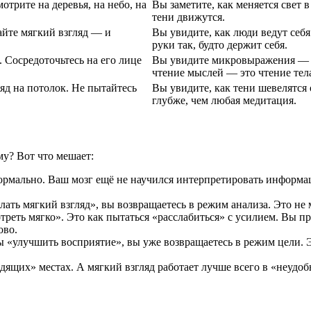
отрите на деревья, на небо, на
Вы заметите, как меняется свет в
тени движутся.
айте мягкий взгляд — и
Вы увидите, как люди ведут себя
руки так, будто держит себя.
. Сосредоточьтесь на его лице
Вы увидите микровыражения — те
чтение мыслей — это чтение тел
ляд на потолок. Не пытайтесь
Вы увидите, как тени шевелятся 
глубже, чем любая медитация.
му? Вот что мешает:
ормально. Ваш мозг ещё не научился интерпретировать информац
лать мягкий взгляд», вы возвращаетесь в режим анализа. Это не
реть мягко». Это как пытаться «расслабиться» с усилием. Вы пр
ово.
ы «улучшить восприятие», вы уже возвращаетесь в режим цели. Э
дящих» местах. А мягкий взгляд работает лучше всего в «неудоб