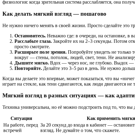
физиология: когда зрительная система расслабляется, она полу
Как делать мягкий взгляд — пошагово
Не нужно ничего менять в своей жизни. Просто сделайте это тр
Остановитесь.
Неважно где: в очереди, на остановке, в в
Расслабьте глаза.
Закройте их на 2–3 секунды. Потом отк
просто смотрите.
Расширьте поле зрения.
Попробуйте увидеть не только то
вокруг — стены, потолок, людей, свет, тени. Не анализи
Дышите мягко.
Вдох — через нос, не глубоко. Выдох — ч
Повторяйте.
Делайте это 3–5 раз в день. Не нужно дольш
Когда вы делаете это впервые, может показаться, что вы «ничег
играет на стекле, как тени сдвигаются, как люди двигаются не 
Мягкий взгляд в разных ситуациях — как адапт
Техника универсальна, но её можно подстроить под то, что вы д
Ситуация
Как применить мягки
На работе, перед
За 20 секунд до входа в кабинет — остановит
встречей
взгляд. Не думайте о том, что скажете.