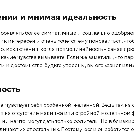
ении и мнимая идеальность
роявлять более симпатичные и социально одобряемы
ик интересен и очень хочется ему понравиться, что
но, исключения, когда прямолинейность – самая ярка
 какие чувства вызываете. Если же заметили, что пар
и и достоинства, будьте уверены, вы его «зацепили»
мость
 чувствует себя особенной, желанной. Ведь так на с
ря на отсутствие макияжа или стройной модельной 
 ни на что, могут дать только родители. Но в близк
личают их от остальных. Поэтому, если он заботится 