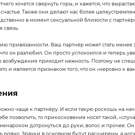
тчего хочется свернуть горы, и кажется, что выраст
счастье. Также они делают нас более целеустремлен
ственно в момент сексуальной близости с партнёром
 связь.
ию привязанности. Ваш партнёр может стать менее
, что он разлюбил. Он просто успокоился и теперь у
го возбуждения приходит нежность. Поэтому не спе
то и является признаком того, что он «неровно к ва
ения
жно чаще к партнёру. И если такую роскошь на нача
бе позволить, то прикосновения носят такой, «случ
ь ненароком дотронуться до руки, волос и прочее. 
ь ровно. Зрачки в основном будут расширены, а нос