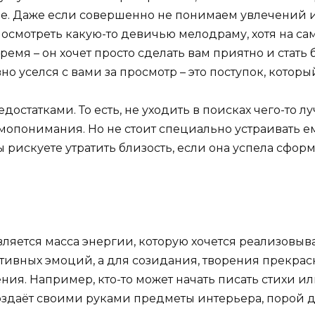
ее. Даже если совершенно не понимаем увлечений 
осмотреть какую-то девичью мелодраму, хотя на са
время – он хочет просто сделать вам приятно и стат
но уселся с вами за просмотр – это поступок, котор
остатками. То есть, не уходить в поисках чего-то лу
имопонимания. Но не стоит специально устраивать е
ы рискуете утратить близость, если она успела сфор
ляется масса энергии, которую хочется реализовыва
ивных эмоций, а для созидания, творения прекрас
ения. Например, кто-то может начать писать стихи и
 создаёт своими руками предметы интерьера, порой 