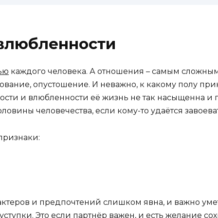
 влюбленности
ью
каждого человека. А отношения – самым сложным
рование, опустошение. И неважно, к какому полу при
зости и влюбленности её жизнь не так насыщенна и 
ловины человечества, если кому-то удаётся завоева
признаки:
рактеров и предпочтений слишком явна, и важно ум
уступки. Это если партнёр важен, и есть желание сох