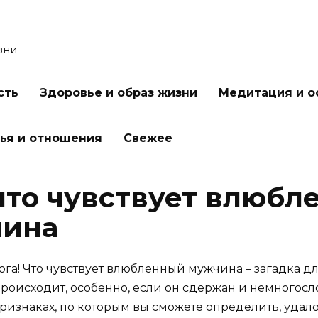
зни
сть
Здоровье и образ жизни
Медитация и о
ья и отношения
Свежее
 что чувствует влюбл
чина
ога! Что чувствует влюбленный мужчина – загадка 
 происходит, особенно, если он сдержан и немногос
признаках, по которым вы сможете определить, удал