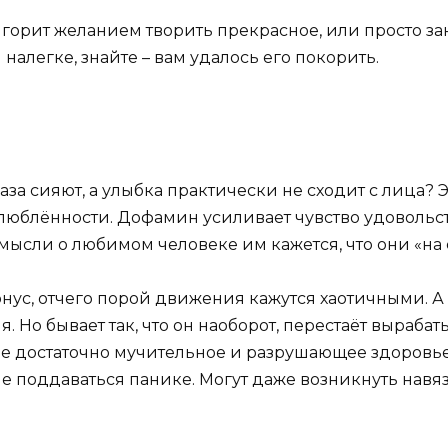
к горит желанием творить прекрасное, или просто за
алегке, знайте – вам удалось его покорить.
лаза сияют, а улыбка практически не сходит с лица? 
люблённости. Дофамин усиливает чувство удовольст
мысли о любимом человеке им кажется, что они «на 
с, отчего порой движения кажутся хаотичными. А ч
 Но бывает так, что он наоборот, перестаёт вырабаты
ие достаточно мучительное и разрушающее здоровье.
не поддаваться панике. Могут даже возникнуть нав