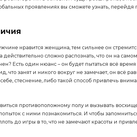
ербальных проявлениях вы сможете узнать, перейдя
личия
мужчине нравится женщина, тем сильнее он стремит
 действительно сложно распознать, что он на самом д
ен? Есть один нюанс – он будет пытаться всё время 
ид, что занят и никого вокруг не замечает, он всё р
в себе, стеснение, либо такой способ привлечь вним
равиться противоположному полу и вызывать восхищ
попыток с ними познакомиться. И чтобы запомнитьс
плоть до игры в то, что не замечают красоты и при