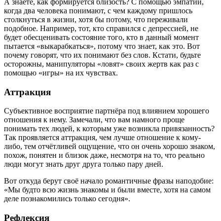
А знаете, как формируется близость? С помощью эмпатии,
когда два человека понимают, с чем каждому пришлось
столкнуться в жизни, хотя бы потому, что переживали
подобное. Например, тот, кто справился с депрессией, не
будет обесценивать состояние того, кто в данный момент
пытается «выкарабкаться», потому что знает, как это. Вот
почему говорят, что их понимают без слов. Кстати, будьте
осторожны, манипуляторы «ловят» своих жертв как раз с
помощью «игры» на их чувствах.
Аттракция
Субъективное восприятие партнёра под влиянием хорошего
отношения к нему. Замечали, что вам намного проще
понимать тех людей, к которым уже возникла привязанность?
Так проявляется аттракция, чем лучше отношение к кому-
либо, тем отчётливей ощущение, что он очень хорошо знаком,
похож, понятен и близок даже, несмотря на то, что реально
люди могут знать друг друга только пару дней.
Вот откуда берут своё начало романтичные фразы наподобие:
«Мы будто всю жизнь знакомы и были вместе, хотя на самом
деле познакомились только сегодня».
Рефлексия