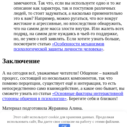
замечаются. Так что, если вы используете одно и то же
описание как характера, так и поступков различных
людей, то стоит задуматься, а насколько применительно
это к вам? Например, можно ругаться, что все вокруг
жестокие и агрессивные, но впоследствии обнаружить,
что на самом деле масса злости внутри. Или жалеть всех
подряд, на самом деле нуждаясь в чьей-то поддержке,
но, не умея о ней заявлять. Если хотите узнать больше,
посмотрите статью
«Особенности механизмов
психологической защиты личности человека»
.
Заключение
А на сегодня всё, уважаемые читатели! Общение – важный
процесс, состоящий из нескольких компонентов, так что
помимо перцепции, существует ещё и интеракция, то есть
непосредственно само взаимодействие, а какое оно бывает, вы
сможете узнать из статьи
«Основные факторы интерактивной
стороны общения в психологии»
. Берегите себя и близких!
Материал подготовила Журавина Алина.
Этот сайт использует cookie для хранения данных. Продолжая
© 2026 Qvilon.ru
использовать сайт, Вы даете свое согласие на работу с этими файлами.
OK