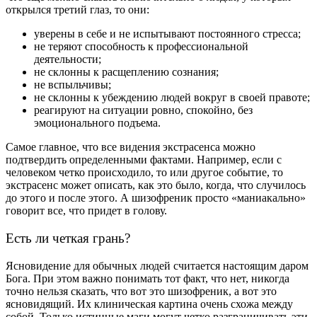
открылся третий глаз, то они:
уверены в себе и не испытывают постоянного стресса;
не теряют способность к профессиональной
деятельности;
не склонны к расщеплению сознания;
не вспыльчивы;
не склонны к убеждению людей вокруг в своей правоте;
реагируют на ситуации ровно, спокойно, без
эмоционального подъема.
Самое главное, что все видения экстрасенса можно
подтвердить определенными фактами. Например, если с
человеком четко происходило, то или другое событие, то
экстрасенс может описать, как это было, когда, что случилось
до этого и после этого. А шизофреник просто «маниакально»
говорит все, что придет в голову.
Есть ли четкая грань?
Ясновидение для обычных людей считается настоящим даром
Бога. При этом важно понимать тот факт, что нет, никогда
точно нельзя сказать, что вот это шизофреник, а вот это
ясновидящий. Их клиническая картина очень схожа между
собой. Только истинные маги могут четко разграничивать эти