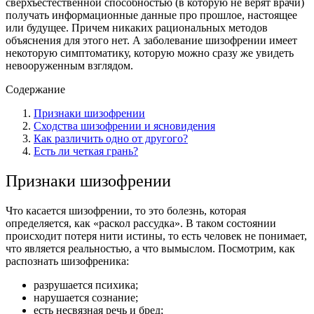
сверхъестественной способностью (в которую не верят врачи)
получать информационные данные про прошлое, настоящее
или будущее. Причем никаких рациональных методов
объяснения для этого нет. А заболевание шизофрении имеет
некоторую симптоматику, которую можно сразу же увидеть
невооруженным взглядом.
Содержание
Признаки шизофрении
Сходства шизофрении и ясновидения
Как различить одно от другого?
Есть ли четкая грань?
Признаки шизофрении
Что касается шизофрении, то это болезнь, которая
определяется, как «раскол рассудка». В таком состоянии
происходит потеря нити истины, то есть человек не понимает,
что является реальностью, а что вымыслом. Посмотрим, как
распознать шизофреника:
разрушается психика;
нарушается сознание;
есть несвязная речь и бред;