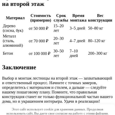
на второй этаж
Стоимость
Срок
Время
Вес
Материал
(примерно)
службы
монтажа
конструкции
Дерево
15–20
3–5 дней
50–80 кг
от 50 000 ₽
(сосна, бук)
лет
Металл
20–30
(сталь,
4–7 дней
80–120 кг
от 70 000 ₽
лет
алюминий)
30–50
7–10
Бетон
200–300 кг
от 100 000 ₽
лет
дней
Заключение
Выбор и монтаж лестницы на второй этаж — захватывающий
и ответственный процесс. Начните с точных замеров,
определитесь с материалом и стилем, а дальше — следуйте
нашему пошаговому плану. Помните, что правильная
конструкция станет не только функциональной частью вашего
дома, но и украшением интерьера. Удачи в реализации!
Этот сайт использует cookie для хранения данных. Продолжая
© 2026 Qvilon.ru
использовать сайт, Вы даете свое согласие на работу с этими файлами.