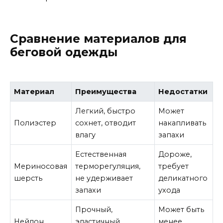
Сравнение материалов для
беговой одежды
Материал
Преимущества
Недостатки
Легкий, быстро
Может
Полиэстер
сохнет, отводит
накапливать
влагу
запахи
Естественная
Дороже,
Мериносовая
терморегуляция,
требует
шерсть
не удерживает
деликатного
запахи
ухода
Прочный,
Может быть
Нейлон
эластичный,
менее