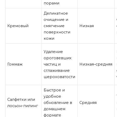
порами
Деликатное
очищение и
Кремовый
смягчение
Низкая
поверхности
кожи
Удаление
ороговевших
Гоммаж
частиц и
Низкая–средняя
сглаживание
шероховатости
Быстрое и
удобное
Салфетки или
обновление в
Средняя
лосьон-пилинг
домашнем
формате