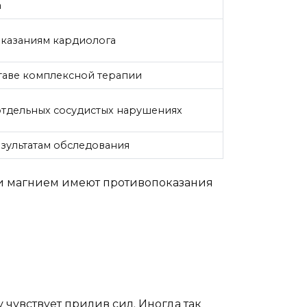
а
казаниям кардиолога
таве комплексной терапии
тдельных сосудистых нарушениях
зультатам обследования
 и магнием имеют противопоказания
чувствует прилив сил. Иногда так