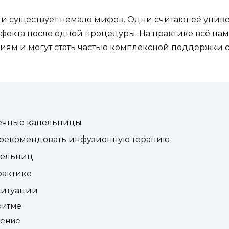
и существует немало мифов. Одни считают её унив
ффекта после одной процедуры. На практике всё на
иям и могут стать частью комплексной поддержки 
дечные капельницы
т рекомендовать инфузионную терапию
апельниц
рактике
 ситуации
ритме
ление