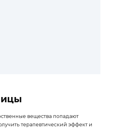
ницы
арственные вещества попадают
получить терапевтический эффект и