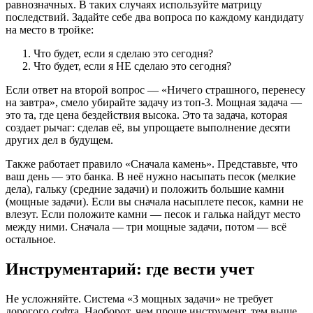
равнозначных. В таких случаях используйте матрицу
последствий. Задайте себе два вопроса по каждому кандидату
на место в тройке:
Что будет, если я сделаю это сегодня?
Что будет, если я НЕ сделаю это сегодня?
Если ответ на второй вопрос — «Ничего страшного, перенесу
на завтра», смело убирайте задачу из топ-3. Мощная задача —
это та, где цена бездействия высока. Это та задача, которая
создает рычаг: сделав её, вы упрощаете выполнение десяти
других дел в будущем.
Также работает правило «Сначала камень». Представьте, что
ваш день — это банка. В неё нужно насыпать песок (мелкие
дела), гальку (средние задачи) и положить большие камни
(мощные задачи). Если вы сначала насыплете песок, камни не
влезут. Если положите камни — песок и галька найдут место
между ними. Сначала — три мощные задачи, потом — всё
остальное.
Инструментарий: где вести учет
Не усложняйте. Система «3 мощных задачи» не требует
дорогого софта. Наоборот, чем проще инструмент, тем выше