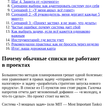
Шаг 4. Защита от «срочного»
Сценарии выбора: как адаптировать систему под себя
Сценарий 1: «У меня аврал, всё горит»
Сценарий 2: «Я руководитель, меня дергают каждые 5
минут»
Сценарий 3: «Проект застрял, я не знаю, что делать»
Частые ошибки: почему система дает сбой
Как выбрать задачи, если всё кажется одинаково
важным
Инструментарий: где вести учет
Рекомендации практика: как не бросить через неделю
Итог: ваша дорожная карта
Почему обычные списки не работают
в проектах
Большинство методов планирования грешат одной болезнью:
они уравнивают в правах задачу «отправить отчет в
налоговую» и задачу «разработать стратегию запуска нового
продукта». В списке из 15 пунктов они стоят рядом. Галочка
напротив отчета дает мгновенный дофамин — «я молодец, я
что-то сделал». Но проект стоит на месте.
Система «3 мощных задач» (или MIT — Most Important Tasks)