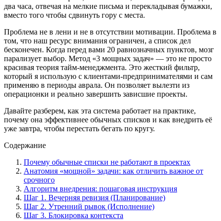
два часа, отвечая на мелкие письма и перекладывая бумажки,
вместо того чтобы сдвинуть гору с места.
Проблема не в лени и не в отсутствии мотивации. Проблема в
том, что наш ресурс внимания ограничен, а список дел
бесконечен. Когда перед вами 20 равнозначных пунктов, мозг
парализует выбор. Метод «3 мощных задач» — это не просто
красивая теория тайм-менеджмента. Это жесткий фильтр,
который я использую с клиентами-предпринимателями и сам
применяю в периоды аврала. Он позволяет вылезти из
операционки и реально завершить зависшие проекты.
Давайте разберем, как эта система работает на практике,
почему она эффективнее обычных списков и как внедрить её
уже завтра, чтобы перестать бегать по кругу.
Содержание
Почему обычные списки не работают в проектах
Анатомия «мощной» задачи: как отличить важное от
срочного
Алгоритм внедрения: пошаговая инструкция
Шаг 1. Вечерняя ревизия (Планирование)
Шаг 2. Утренний рывок (Исполнение)
Шаг 3. Блокировка контекста