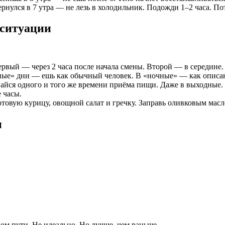
вернулся в 7 утра — не лезь в холодильник. Подожди 1–2 часа. П
 ситуации
ервый — через 2 часа после начала смены. Второй — в середине.
вные» дни — ешь как обычный человек. В «ночные» — как описа
айся одного и того же времени приёма пищи. Даже в выходные. 
е часы.
готовую курицу, овощной салат и гречку. Заправь оливковым масл
и
ом пути. Не идеально. Но лучше, чем раньше.