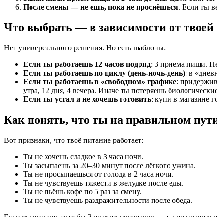
После смены — не ешь, пока не проснёшься
. Если ты 
Что выбрать — в зависимости от твоей
Нет универсального решения. Но есть шаблоны:
Если ты работаешь 12 часов подряд
: 3 приёма пищи. П
Если ты работаешь по циклу (день-ночь-день)
: в «дне
Если ты работаешь в «свободном» графике
: придержив
утра, 12 дня, 4 вечера. Иначе ты потеряешь биологически
Если ты устал и не хочешь готовить
: купи в магазине 
Как понять, что ты на правильном пут
Вот признаки, что твоё питание работает:
Ты не хочешь сладкое в 3 часа ночи.
Ты засыпаешь за 20–30 минут после лёгкого ужина.
Ты не просыпаешься от голода в 2 часа ночи.
Ты не чувствуешь тяжести в желудке после еды.
Ты не пьёшь кофе по 5 раз за смену.
Ты не чувствуешь раздражительности после обеда.
Если ты видишь хотя бы 3 из этих признаков — ты на правильн