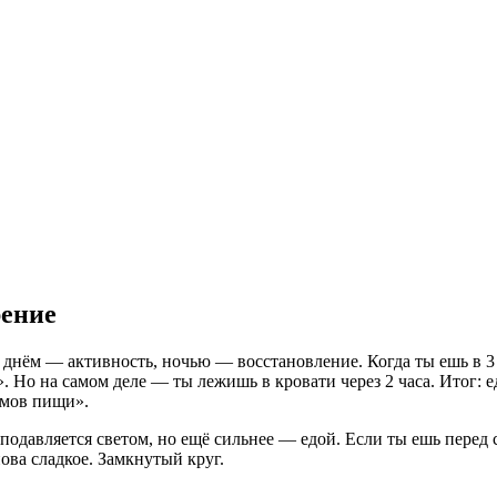
ение
нём — активность, ночью — восстановление. Когда ты ешь в 3 ча
. Но на самом деле — ты лежишь в кровати через 2 часа. Итог: е
ёмов пищи».
подавляется светом, но ещё сильнее — едой. Если ты ешь перед
нова сладкое. Замкнутый круг.