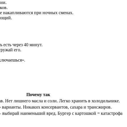
гии.
ков.
ые накапливаются при ночных сменах.
ающий.
 есть через 40 минут.
гружай его.
ыключаешься».
Почему так
в. Нет лишнего масла и соли. Легко хранить в холодильнике.
 варианты. Никаких консервантов, сахара и трансжиров.
 выбирай наименьший вред. Бургер с картошкой = катастрофа