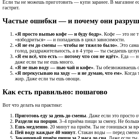
Если ты не можешь приготовить — купи заранее. В магазине ес
гастрит.
Частые ошибки — и почему они разруш
«Я просто выпью кофе — и буду бодр»
. Кофе — это не 
«взбодриться» — и попадаешь в цикл зависимости.
«Я не ем до смены — чтобы не тяжело было»
. Это сам
голод, раздражительность, а в 4 утра — ты съедаешь целу
«Я ем всё, что есть — потому что сон не идёт»
. Еда — н
даже если ты не ешь много.
«Я не пью воду — пью чай и кофе»
. Ты обезвоживаешь 
«Я перекусываю на ходу — и не думаю, что ем»
. Когда
жир. Даже если ты ешь овощи.
Как есть правильно: пошагово
Вот что делать на практике:
Приготовь еду за день до смены
. Даже если это просто 
Раздели на порции
. 3–4 приёма пищи за смену. Не больш
Ешь медленно
. 20 минут на приём. Ты не гонишься за 
Пей воду каждые 40 минут
. Стакан воды — перед сменой
Заканчивай приём пищи за 2 часа до сна
. Даже если ты