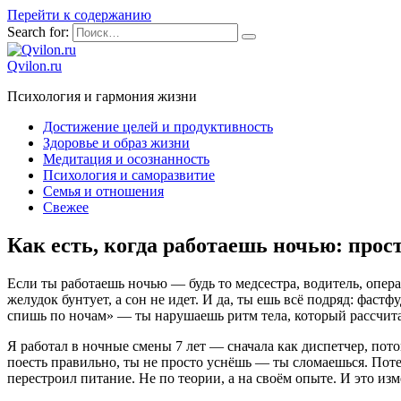
Перейти к содержанию
Search for:
Qvilon.ru
Психология и гармония жизни
Достижение целей и продуктивность
Здоровье и образ жизни
Медитация и осознанность
Психология и саморазвитие
Семья и отношения
Свежее
Как есть, когда работаешь ночью: прос
Если ты работаешь ночью — будь то медсестра, водитель, операт
желудок бунтует, а сон не идет. И да, ты ешь всё подряд: фаст
спишь по ночам» — ты нарушаешь ритм тела, который рассчитан
Я работал в ночные смены 7 лет — сначала как диспетчер, пот
поесть правильно, ты не просто уснёшь — ты сломаешься. Поте
перестроил питание. Не по теории, а на своём опыте. И это изм