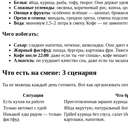
Белки
: яйца, курица, рыба, тофу, творог. Они держат у
Сложные углеводы
: овсянка, коричневый рис, киноа, ц
Овощи и фрукты
: особенно зелёные — шпинат, броккол
Орехи и семена
: миндаль, грецкие орехи, семена подсо
Вода
: минимум 1,5–2 литра в смену. Кофе — не заменител
Чего избегать:
Сахар
: сладкие напитки, печенье, шоколадки. Они дают 
Жирный фастфуд
: пицца, бургеры, картошка фри. Тяжел
Кофе после 22:00
: даже если ты «не спишь», кофе мешае
Алкоголь
: он ухудшает качество сна, даже если ты зас
Что есть на смене: 3 сценария
Ты не можешь каждый день готовить. Вот как организовать пит
Ситуация
Что б
Есть кухня на работе
Приготовленная заранее курица 
Только автомат с едой
Яйца вкрутую, натуральный йогу
Никакой еды рядом — только
Грilled курица без соуса, салат 
фастфуд
картошки, напитков.