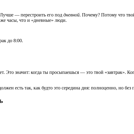
 Лучше — перестроить его под
дневной
. Почему? Потому что твой
 же часы, что и «дневные» люди.
ак до 8:00.
 Нет. Это значит: когда ты просыпаешься — это твой «завтрак». 
олжен есть так, как будто это середина дня: полноценно, но без 
ь