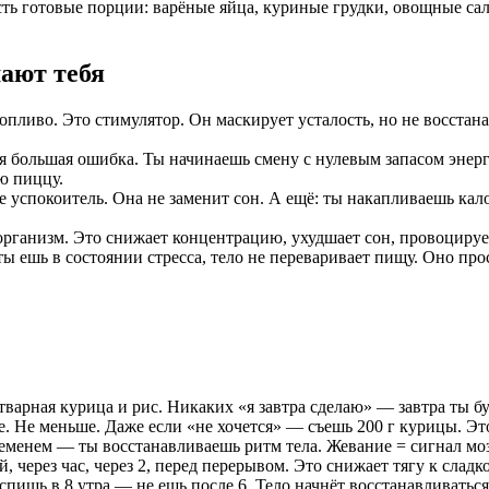
ть готовые порции: варёные яйца, куриные грудки, овощные сал
ают тебя
топливо. Это стимулятор. Он маскирует усталость, но не восстана
ая большая ошибка. Ты начинаешь смену с нулевым запасом эне
ю пиццу.
е успокоитель. Она не заменит сон. А ещё: ты накапливаешь кал
организм. Это снижает концентрацию, ухудшает сон, провоцирует
 ты ешь в состоянии стресса, тело не переваривает пищу. Оно пр
отварная курица и рис. Никаких «я завтра сделаю» — завтра ты 
е. Не меньше. Даже если «не хочется» — съешь 200 г курицы. Это
временем — ты восстанавливаешь ритм тела. Жевание = сигнал мо
, через час, через 2, перед перерывом. Это снижает тягу к сладк
 спишь в 8 утра — не ешь после 6. Тело начнёт восстанавливаться