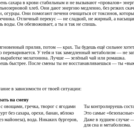
ровень сахара в крови стабильным и не вызывают «провалов» энер
ельнозерновой хлеб. Они дают энергию медленно, без резких скач
и, огурцы. Они помогают печени очищаться от токсинов, котор
лнечника. Отличный перекус — не сладкий, не жирный, а насыщ
ь воды. Он обезвоживает, а ты и так не спишь.
мгновенный прилив, потом — крах. Ты будешь ещё сильнее хотеть
о переваривается. У тебя и так замедленный метаболизм — не за
т выработке мелатонина. Лучше — зелёный чай или ромашка.
ыпаешь быстрее. После смены ты не восстанавливаешься — ты «в
ание в зависимости от твоей ситуации:
рать на смену
с овощами, гречка, творог с ягодами
Ты контролируешь соста
рт без сахара, орехи, банан, яблоко
Это самые «безопасные»
(без майонеза), вода. Никаких бургеров,
Даже в худшем случае —
для сна и метаболизма.