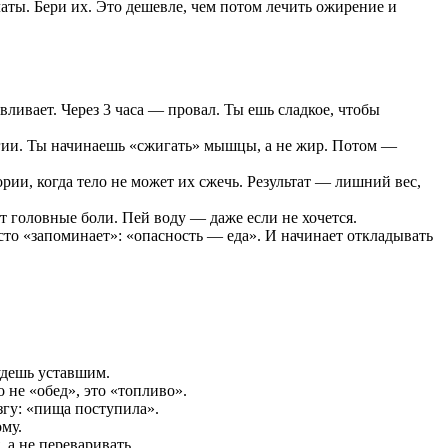
аты. Бери их. Это дешевле, чем потом лечить ожирение и
вливает. Через 3 часа — провал. Ты ешь сладкое, чтобы
ргии. Ты начинаешь «сжигать» мышцы, а не жир. Потом —
ории, когда тело не может их сжечь. Результат — лишний вес,
 головные боли. Пей воду — даже если не хочется.
осто «запоминает»: «опасность — еда». И начинает откладывать
будешь уставшим.
 не «обед», это «топливо».
згу: «пища поступила».
ому.
, а не переваривать.