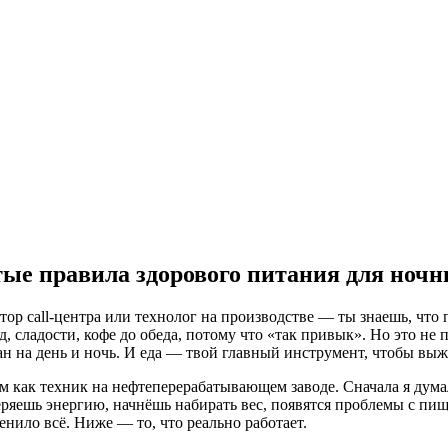
тые правила здорового питания для ноч
ор call-центра или технолог на производстве — ты знаешь, что п
фуд, сладости, кофе до обеда, потому что «так привык». Но это н
 на день и ночь. И еда — твой главный инструмент, чтобы выжи
ом как техник на нефтеперерабатывающем заводе. Сначала я думал
ряешь энергию, начнёшь набирать вес, появятся проблемы с пищ
енило всё. Ниже — то, что реально работает.