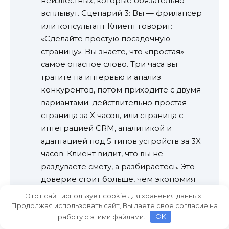
неизвестных, которые обязательно
всплывут. Сценарий 3: Вы — фрилансер
или консультант Клиент говорит:
«Сделайте простую посадочную
страницу». Вы знаете, что «простая» —
самое опасное слово. Три часа вы
тратите на интервью и анализ
конкурентов, потом приходите с двумя
вариантами: действительно простая
страница за X часов, или страница с
интеграцией CRM, аналитикой и
адаптацией под 5 типов устройств за 3X
часов. Клиент видит, что вы не
раздуваете смету, а разбираетесь. Это
доверие стоит больше, чем экономия
на первом этапе. Частые ошибки при
Этот сайт использует cookie для хранения данных.
внедрении Ошибка 1: Превратить три
Продолжая использовать сайт, Вы даете свое согласие на
работу с этими файлами.
OK
часа в наказание Если команда