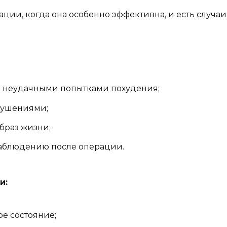
ции, когда она особенно эффективна, и есть случаи
 неудачными попытками похудения;
рушениями;
образ жизни;
наблюдению после операции.
и:
е состояние;