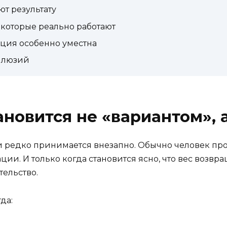
т результату
которые реально работают
ация особенно уместна
ллюзий
ановится не «вариантом»,
редко принимается внезапно. Обычно человек прох
ии. И только когда становится ясно, что вес возвра
ельство.
да: