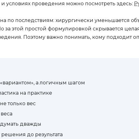
 и условиях проведения можно посмотреть здесь:
Р
ёзна по последствиям: хирургически уменьшается о
 Но за этой простой формулировкой скрывается цела
дения. Поэтому важно понимать, кому подходит опе
 «вариантом», а логичным шагом
ластика на практике
не только вес
 веса
одумать дважды
т решения до результата