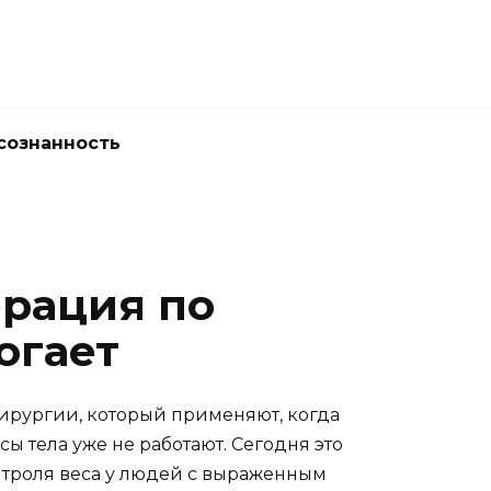
сознанность
ерация по
огает
хирургии, который применяют, когда
 тела уже не работают. Сегодня это
нтроля веса у людей с выраженным