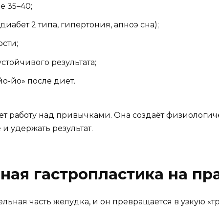
е 35–40;
иабет 2 типа, гипертония, апноэ сна);
сти;
стойчивого результата;
о-йо» после диет.
ет работу над привычками. Она создаёт физиологиче
и удержать результат.
вная гастропластика на пр
ьная часть желудка, и он превращается в узкую «тру