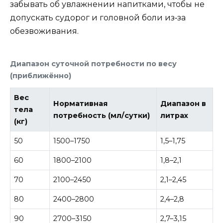
забывать об увлажнении напитками, чтобы не
допускать судорог и головной боли из‑за
обезвоживания.
Диапазон суточной потребности по весу
(приближённо)
Вес
Нормативная
Диапазон в
тела
потребность (мл/сутки)
литрах
(кг)
50
1500–1750
1,5–1,75
60
1800–2100
1,8–2,1
70
2100–2450
2,1–2,45
80
2400–2800
2,4–2,8
90
2700–3150
2,7–3,15