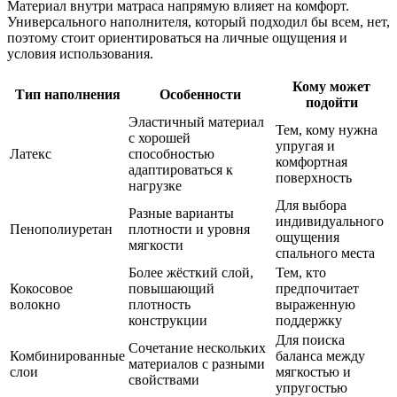
Материал внутри матраса напрямую влияет на комфорт.
Универсального наполнителя, который подходил бы всем, нет,
поэтому стоит ориентироваться на личные ощущения и
условия использования.
Кому может
Тип наполнения
Особенности
подойти
Эластичный материал
Тем, кому нужна
с хорошей
упругая и
Латекс
способностью
комфортная
адаптироваться к
поверхность
нагрузке
Для выбора
Разные варианты
индивидуального
Пенополиуретан
плотности и уровня
ощущения
мягкости
спального места
Более жёсткий слой,
Тем, кто
Кокосовое
повышающий
предпочитает
волокно
плотность
выраженную
конструкции
поддержку
Для поиска
Сочетание нескольких
Комбинированные
баланса между
материалов с разными
слои
мягкостью и
свойствами
упругостью